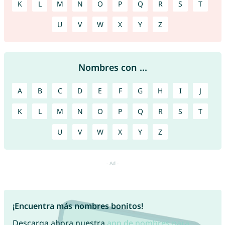
K
L
M
N
O
P
Q
R
S
T
U
V
W
X
Y
Z
Nombres con ...
A
B
C
D
E
F
G
H
I
J
K
L
M
N
O
P
Q
R
S
T
U
V
W
X
Y
Z
¡Encuentra más nombres bonitos!
Descarga ahora nuestra
app de nombres para