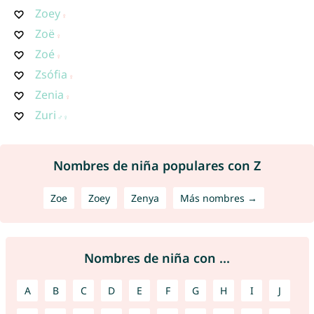
Zoey
Zoë
Zoé
Zsófia
Zenia
Zuri
Nombres de niña populares con Z
Zoe
Zoey
Zenya
Más nombres →
Nombres de niña con ...
A
B
C
D
E
F
G
H
I
J