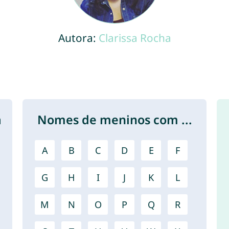
Autora:
Clarissa Rocha
a
Nomes de meninos com ...
A
B
C
D
E
F
G
H
I
J
K
L
M
N
O
P
Q
R