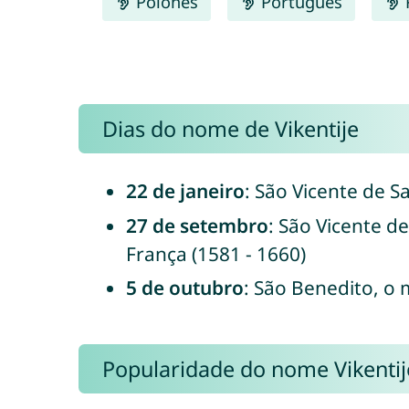
Polonês
Português
Dias do nome de Vikentije
22 de janeiro
: São Vicente de S
27 de setembro
: São Vicente d
França (1581 - 1660)
5 de outubro
: São Benedito, o 
Popularidade do nome Vikentij