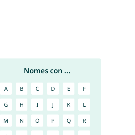
Nomes con ...
A
B
C
D
E
F
G
H
I
J
K
L
M
N
O
P
Q
R