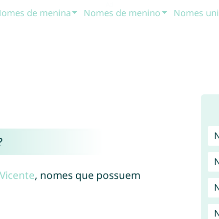
omes de menina
Nomes de menino
Nomes uni
?
Vicente
, nomes que possuem
N
N