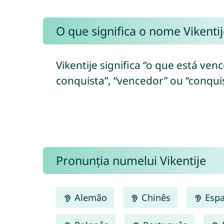
O que significa o nome Vikentij
Vikentije significa “o que está ven
conquista”, “vencedor” ou “conquis
Pronunția numelui Vikentije
Alemão
Chinês
Espa