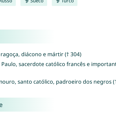
Russo
Sueco
Turco
aragoça, diácono e mártir († 304)
e Paulo, sacerdote católico francês e importan
mouro, santo católico, padroeiro dos negros (
e