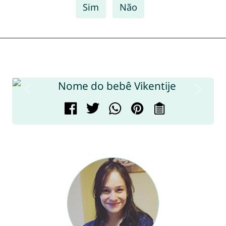
Sim
Não