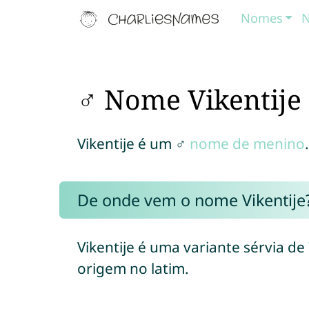
Nomes
N
♂ Nome Vikentije
Vikentije é um ♂
nome de menino
.
De onde vem o nome Vikentije
Vikentije é uma variante sérvia de
origem no latim.