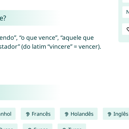
e?
cendo”, “o que vence”, “aquele que
tador” (do latim “vincere” = vencer).
nhol
Francês
Holandês
Inglês