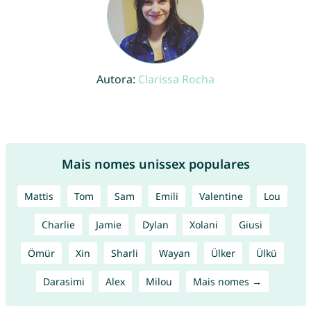
Autora:
Clarissa Rocha
Mais nomes unissex populares
Mattis
Tom
Sam
Emili
Valentine
Lou
Charlie
Jamie
Dylan
Xolani
Giusi
Ömür
Xin
Sharli
Wayan
Ülker
Ülkü
Darasimi
Alex
Milou
Mais nomes →