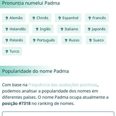
Pronunția numelui Padma
Alemão
Chinês
Espanhol
Francês
Holandês
Inglês
Italiano
Japonês
Polonês
Português
Russo
Sueco
Turco
Popularidade do nome Padma
Com base na
frequência das avaliações positivas
,
podemos analisar a popularidade dos nomes em
diferentes países. O nome Padma ocupa atualmente a
posição #7318
no ranking de nomes.