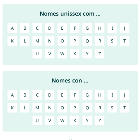
Nomes unissex com ...
A
B
C
D
E
F
G
H
I
J
K
L
M
N
O
P
Q
R
S
T
U
V
W
X
Y
Z
Nomes con ...
A
B
C
D
E
F
G
H
I
J
K
L
M
N
O
P
Q
R
S
T
U
V
W
X
Y
Z