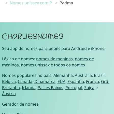
Nomes unissex com P
Padma
Seu
app de nomes para bebês
para
Android
e
iPhone
Léxico de nomes:
nomes de meninas
,
nomes de
meninos
,
nomes unissex
e
todos os nomes
Nomes populares no país:
Alemanha
,
Austrália
,
Brasil
,
Bélgica
,
Canadá
,
Dinamarca
,
EUA
,
Espanha
,
França
,
Grã-
Bretanha
,
Irlanda
,
Países Baixos
,
Portugal
,
Suíça
e
Áustria
Gerador de nomes