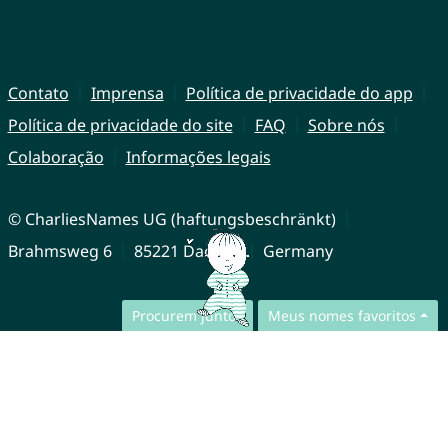
Contato
Imprensa
Política de privacidade do app
Política de privacidade do site
FAQ
Sobre nós
Colaboração
Informações legais
© CharliesNames UG (haftungsbeschränkt)
Brahmsweg 6
85221 Dachau
Germany
Procurem juntos
Meus nomes favoritos