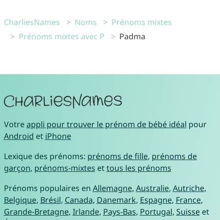
CharliesNames
Noms
Prénoms mixtes
Prénoms mixtes avec P
Padma
Votre
appli pour trouver le prénom de bébé idéal
pour
Android
et
iPhone
Lexique des prénoms:
prénoms de fille
,
prénoms de
garçon
,
prénoms-mixtes
et
tous les prénoms
Prénoms populaires en
Allemagne
,
Australie
,
Autriche
,
Belgique
,
Brésil
,
Canada
,
Danemark
,
Espagne
,
France
,
Grande-Bretagne
,
Irlande
,
Pays-Bas
,
Portugal
,
Suisse
et