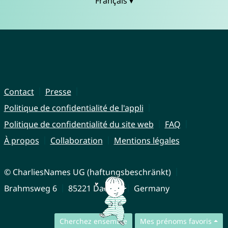
Français ▾
Contact
Presse
Politique de confidentialité de l'appli
Politique de confidentialité du site web
FAQ
À propos
Collaboration
Mentions légales
© CharliesNames UG (haftungsbeschränkt)
Brahmsweg 6
85221 Dachau
Germany
Cherchez ensemble
Mes prénoms favoris