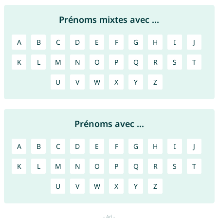
Prénoms mixtes avec ...
A
B
C
D
E
F
G
H
I
J
K
L
M
N
O
P
Q
R
S
T
U
V
W
X
Y
Z
Prénoms avec ...
A
B
C
D
E
F
G
H
I
J
K
L
M
N
O
P
Q
R
S
T
U
V
W
X
Y
Z