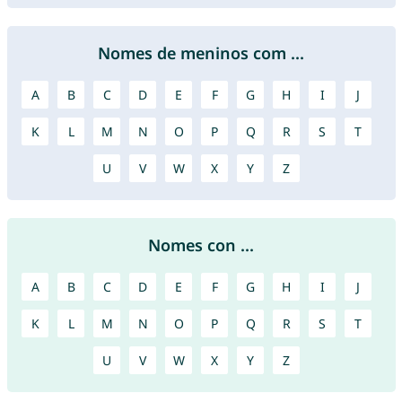
Nomes de meninos com ...
A
B
C
D
E
F
G
H
I
J
K
L
M
N
O
P
Q
R
S
T
U
V
W
X
Y
Z
Nomes con ...
A
B
C
D
E
F
G
H
I
J
K
L
M
N
O
P
Q
R
S
T
U
V
W
X
Y
Z