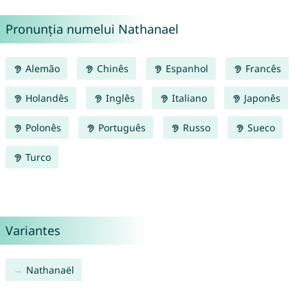
Pronunția numelui Nathanael
Alemão
Chinês
Espanhol
Francês
Holandês
Inglês
Italiano
Japonês
Polonês
Português
Russo
Sueco
Turco
Variantes
Nathanaël