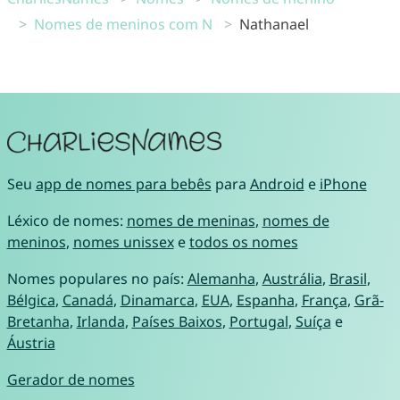
Nomes de meninos com N
Nathanael
Seu
app de nomes para bebês
para
Android
e
iPhone
Léxico de nomes:
nomes de meninas
,
nomes de
meninos
,
nomes unissex
e
todos os nomes
Nomes populares no país:
Alemanha
,
Austrália
,
Brasil
,
Bélgica
,
Canadá
,
Dinamarca
,
EUA
,
Espanha
,
França
,
Grã-
Bretanha
,
Irlanda
,
Países Baixos
,
Portugal
,
Suíça
e
Áustria
Gerador de nomes