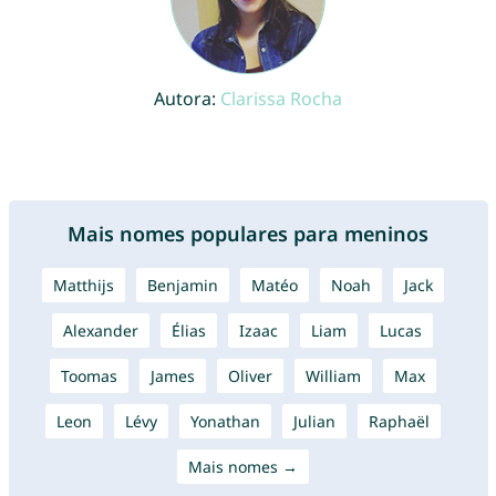
Autora:
Clarissa Rocha
Mais nomes populares para meninos
Matthijs
Benjamin
Matéo
Noah
Jack
Alexander
Élias
Izaac
Liam
Lucas
Toomas
James
Oliver
William
Max
Leon
Lévy
Yonathan
Julian
Raphaël
Mais nomes →