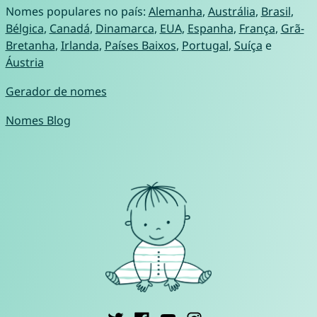
Nomes populares no país:
Alemanha
,
Austrália
,
Brasil
,
Bélgica
,
Canadá
,
Dinamarca
,
EUA
,
Espanha
,
França
,
Grã-
Bretanha
,
Irlanda
,
Países Baixos
,
Portugal
,
Suíça
e
Áustria
Gerador de nomes
Nomes Blog