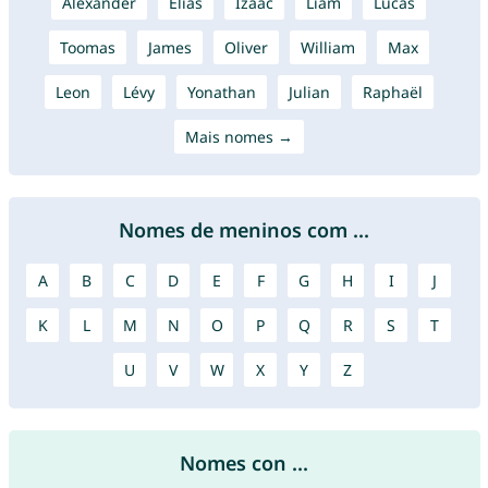
Alexander
Élias
Izaac
Liam
Lucas
Toomas
James
Oliver
William
Max
Leon
Lévy
Yonathan
Julian
Raphaël
Mais nomes →
Nomes de meninos com ...
A
B
C
D
E
F
G
H
I
J
K
L
M
N
O
P
Q
R
S
T
U
V
W
X
Y
Z
Nomes con ...