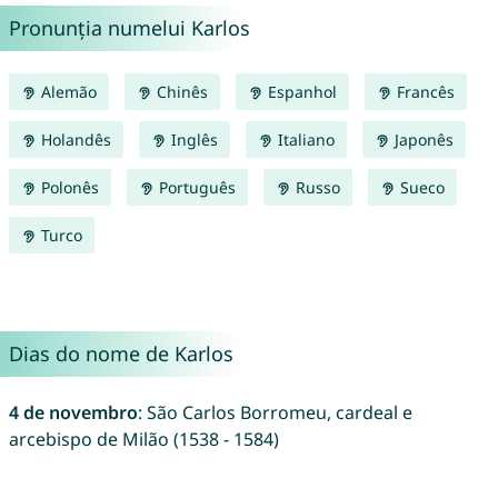
Pronunția numelui Karlos
Alemão
Chinês
Espanhol
Francês
Holandês
Inglês
Italiano
Japonês
Polonês
Português
Russo
Sueco
Turco
Dias do nome de Karlos
4 de novembro
: São Carlos Borromeu, cardeal e
arcebispo de Milão (1538 - 1584)