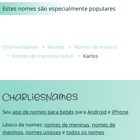
Estes nomes são especialmente populares
CharliesNames
Nomes
Nomes de menino
Nomes de meninos com K
Karlos
Seu
app de nomes para bebês
para
Android
e
iPhone
Léxico de nomes:
nomes de meninas
,
nomes de
meninos
,
nomes unissex
e
todos os nomes