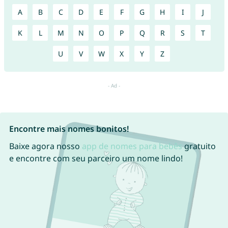
A
B
C
D
E
F
G
H
I
J
K
L
M
N
O
P
Q
R
S
T
U
V
W
X
Y
Z
Encontre mais nomes bonitos!
Baixe agora nosso
app de nomes para bebês
gratuito
e encontre com seu parceiro um nome lindo!