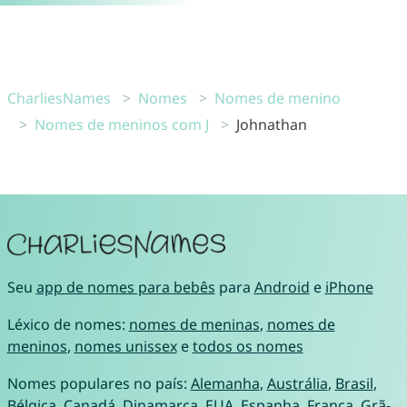
CharliesNames
Nomes
Nomes de menino
Nomes de meninos com J
Johnathan
Seu
app de nomes para bebês
para
Android
e
iPhone
Léxico de nomes:
nomes de meninas
,
nomes de
meninos
,
nomes unissex
e
todos os nomes
Nomes populares no país:
Alemanha
,
Austrália
,
Brasil
,
Bélgica
,
Canadá
,
Dinamarca
,
EUA
,
Espanha
,
França
,
Grã-