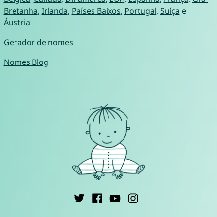
Bretanha
,
Irlanda
,
Países Baixos
,
Portugal
,
Suíça
e
Áustria
Gerador de nomes
Nomes Blog