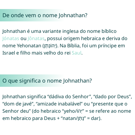
De onde vem o nome Johnathan?
Johnathan é uma variante inglesa do nome bíblico
Jónatas
ou
Jônatas
, possui origem hebraica e deriva do
nome Yehonatan (יְהוֹנָתָן). Na Bíblia, foi um príncipe em
Israel e filho mais velho do rei
Saul
.
O que significa o nome Johnathan?
Johnathan significa “dádiva do Senhor”, “dado por Deus”,
“dom de javé”, “amizade inabalável” ou “presente que o
Senhor deu” (do hebraico “yeho/יְהוֹ” = se refere ao nome
em hebraico para Deus + “natan/נָתַן” = dar).