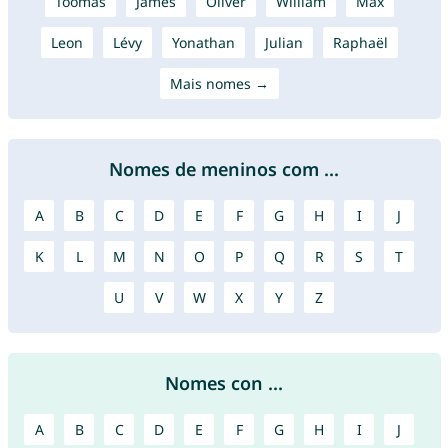
Toomas
James
Oliver
William
Max
Leon
Lévy
Yonathan
Julian
Raphaël
Mais nomes →
Nomes de meninos com ...
A
B
C
D
E
F
G
H
I
J
K
L
M
N
O
P
Q
R
S
T
U
V
W
X
Y
Z
Nomes con ...
A
B
C
D
E
F
G
H
I
J