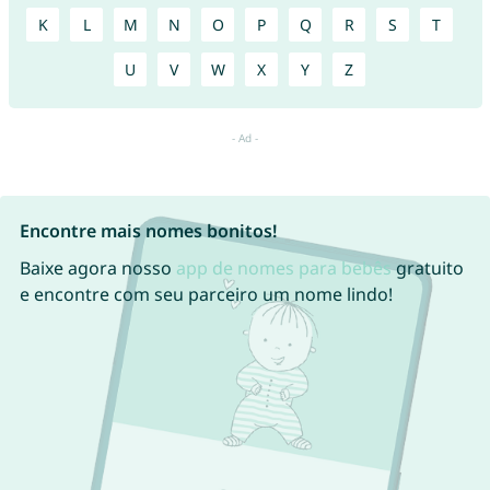
K
L
M
N
O
P
Q
R
S
T
U
V
W
X
Y
Z
Encontre mais nomes bonitos!
Baixe agora nosso
app de nomes para bebês
gratuito
e encontre com seu parceiro um nome lindo!