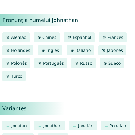
Pronunția numelui Johnathan
Alemão
Chinês
Espanhol
Francês
Holandês
Inglês
Italiano
Japonês
Polonês
Português
Russo
Sueco
Turco
Variantes
Jonatan
Jonathan
Jonatán
Yonatan