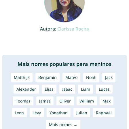
Autora:
Clarissa Rocha
Mais nomes populares para meninos
Matthijs
Benjamin
Matéo
Noah
Jack
Alexander
Élias
Izaac
Liam
Lucas
Toomas
James
Oliver
William
Max
Leon
Lévy
Yonathan
Julian
Raphaël
Mais nomes →