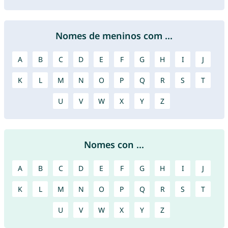
Nomes de meninos com ...
A
B
C
D
E
F
G
H
I
J
K
L
M
N
O
P
Q
R
S
T
U
V
W
X
Y
Z
Nomes con ...
A
B
C
D
E
F
G
H
I
J
K
L
M
N
O
P
Q
R
S
T
U
V
W
X
Y
Z