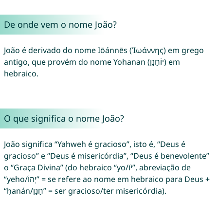
De onde vem o nome João?
João é derivado do nome Iōánnēs (Ἰωάννης) em grego
antigo, que provém do nome Yohanan (יוֹחָנָן) em
hebraico.
O que significa o nome João?
João significa “Yahweh é gracioso”, isto é, “Deus é
gracioso” e “Deus é misericórdia”, “Deus é benevolente”
o “Graça Divina” (do hebraico “yo/יֹו”, abreviação de
“yeho/יְהוֹ” = se refere ao nome em hebraico para Deus +
“ḥanán/חָנַן” = ser gracioso/ter misericórdia).