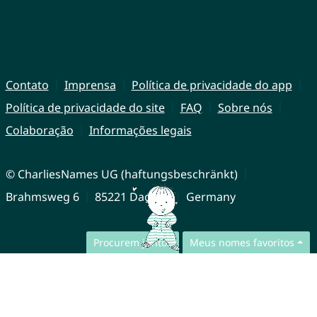
Contato
Imprensa
Política de privacidade do app
Política de privacidade do site
FAQ
Sobre nós
Colaboração
Informações legais
© CharliesNames UG (haftungsbeschränkt)
Brahmsweg 6
85221 Dachau
Germany
Procurem juntos
Meus nomes favoritos