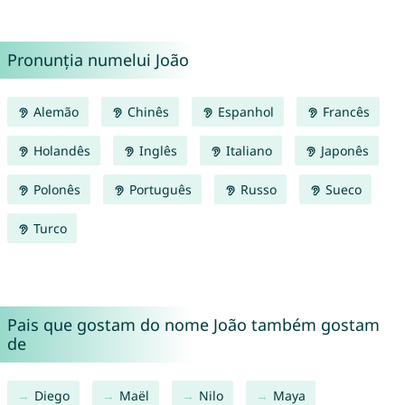
Pronunția numelui João
Alemão
Chinês
Espanhol
Francês
Holandês
Inglês
Italiano
Japonês
Polonês
Português
Russo
Sueco
Turco
Pais que gostam do nome João também gostam
de
Diego
Maël
Nilo
Maya