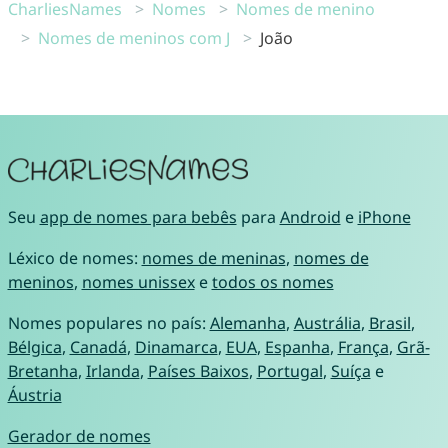
CharliesNames
Nomes
Nomes de menino
Nomes de meninos com J
João
Seu
app de nomes para bebês
para
Android
e
iPhone
Léxico de nomes:
nomes de meninas
,
nomes de
meninos
,
nomes unissex
e
todos os nomes
Nomes populares no país:
Alemanha
,
Austrália
,
Brasil
,
Bélgica
,
Canadá
,
Dinamarca
,
EUA
,
Espanha
,
França
,
Grã-
Bretanha
,
Irlanda
,
Países Baixos
,
Portugal
,
Suíça
e
Áustria
Gerador de nomes