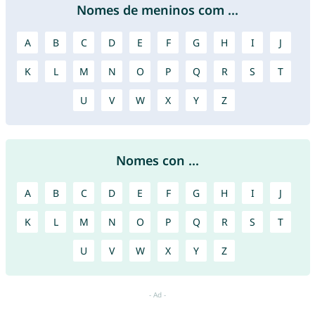
Nomes de meninos com ...
A
B
C
D
E
F
G
H
I
J
K
L
M
N
O
P
Q
R
S
T
U
V
W
X
Y
Z
Nomes con ...
A
B
C
D
E
F
G
H
I
J
K
L
M
N
O
P
Q
R
S
T
U
V
W
X
Y
Z