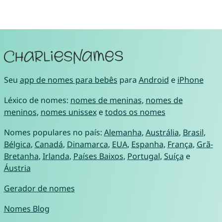
Seu
app de nomes para bebês
para
Android
e
iPhone
Léxico de nomes:
nomes de meninas
,
nomes de
meninos
,
nomes unissex
e
todos os nomes
Nomes populares no país:
Alemanha
,
Austrália
,
Brasil
,
Bélgica
,
Canadá
,
Dinamarca
,
EUA
,
Espanha
,
França
,
Grã-
Bretanha
,
Irlanda
,
Países Baixos
,
Portugal
,
Suíça
e
Áustria
Gerador de nomes
Nomes Blog