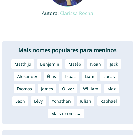
Autora:
Clarissa Rocha
Mais nomes populares para meninos
Matthijs
Benjamin
Matéo
Noah
Jack
Alexander
Élias
Izaac
Liam
Lucas
Toomas
James
Oliver
William
Max
Leon
Lévy
Yonathan
Julian
Raphaël
Mais nomes →