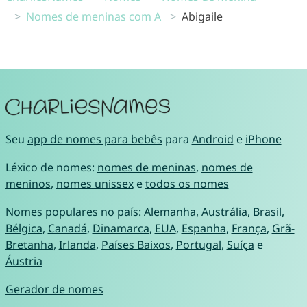
Nomes de meninas com A
Abigaile
Seu
app de nomes para bebês
para
Android
e
iPhone
Léxico de nomes:
nomes de meninas
,
nomes de
meninos
,
nomes unissex
e
todos os nomes
Nomes populares no país:
Alemanha
,
Austrália
,
Brasil
,
Bélgica
,
Canadá
,
Dinamarca
,
EUA
,
Espanha
,
França
,
Grã-
Bretanha
,
Irlanda
,
Países Baixos
,
Portugal
,
Suíça
e
Áustria
Gerador de nomes