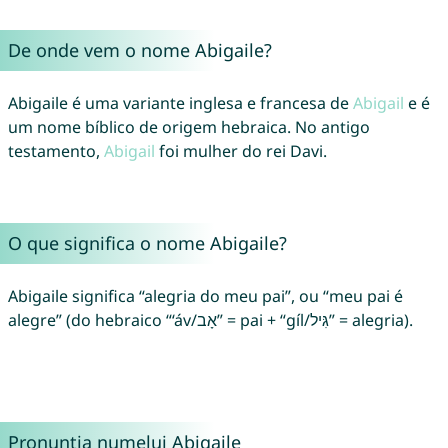
De onde vem o nome Abigaile?
Abigaile é uma variante inglesa e francesa de
Abigail
e é
um nome bíblico de origem hebraica. No antigo
testamento,
Abigail
foi mulher do rei Davi.
O que significa o nome Abigaile?
Abigaile significa “alegria do meu pai”, ou “meu pai é
alegre” (do hebraico “‘áv/אָב” = pai + “gíl/גִּיל” = alegria).
Pronunția numelui Abigaile