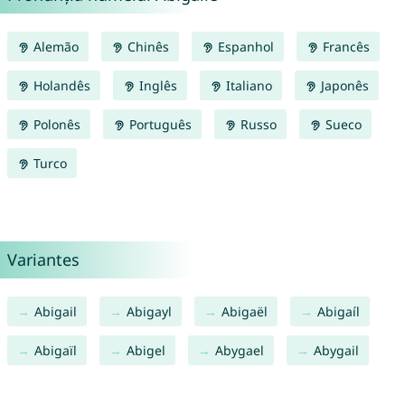
Alemão
Chinês
Espanhol
Francês
Holandês
Inglês
Italiano
Japonês
Polonês
Português
Russo
Sueco
Turco
Variantes
Abigail
Abigayl
Abigaël
Abigaíl
Abigaïl
Abigel
Abygael
Abygail