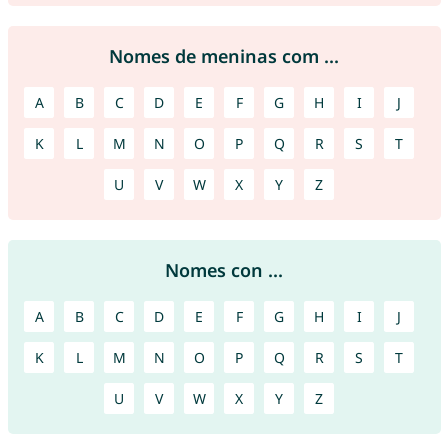
Nomes de meninas com ...
A
B
C
D
E
F
G
H
I
J
K
L
M
N
O
P
Q
R
S
T
U
V
W
X
Y
Z
Nomes con ...
A
B
C
D
E
F
G
H
I
J
K
L
M
N
O
P
Q
R
S
T
U
V
W
X
Y
Z