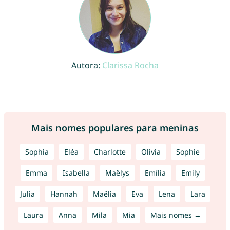
Autora:
Clarissa Rocha
Mais nomes populares para meninas
Sophia
Eléa
Charlotte
Olivia
Sophie
Emma
Isabella
Maëlys
Emília
Emily
Julia
Hannah
Maëlia
Eva
Lena
Lara
Laura
Anna
Mila
Mia
Mais nomes →