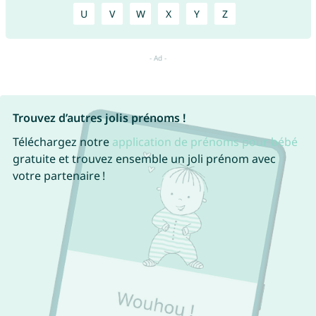
U
V
W
X
Y
Z
Trouvez d’autres jolis prénoms !
Téléchargez notre
application de prénoms pour bébé
gratuite et trouvez ensemble un joli prénom avec
votre partenaire !