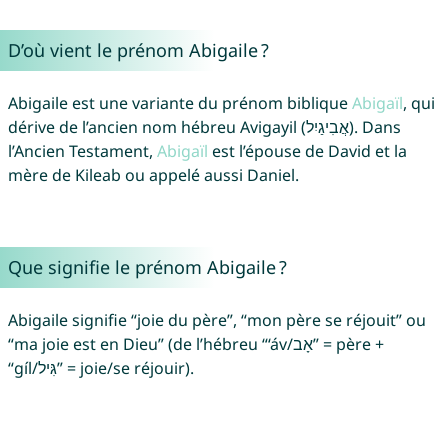
D’où vient le prénom Abigaile ?
Abigaile est une variante du prénom biblique
Abigaïl
, qui
dérive de l’ancien nom hébreu Avigayil (אֲבִיגַיִל). Dans
l’Ancien Testament,
Abigaïl
est l’épouse de David et la
mère de Kileab ou appelé aussi Daniel.
Que signifie le prénom Abigaile ?
Abigaile signifie “joie du père”, “mon père se réjouit” ou
“ma joie est en Dieu” (de l’hébreu “‘áv/אָב” = père +
“gíl/גִּיל” = joie/se réjouir).