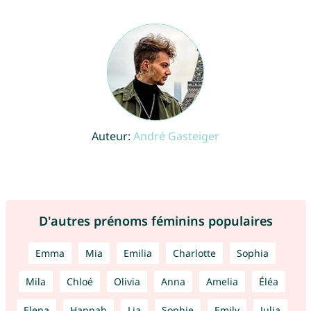
Auteur:
André Gasteiger
D'autres prénoms féminins populaires
Emma
Mia
Emilia
Charlotte
Sophia
Mila
Chloé
Olivia
Anna
Amelia
Éléa
Elena
Hannah
Lia
Sophie
Emily
Julia