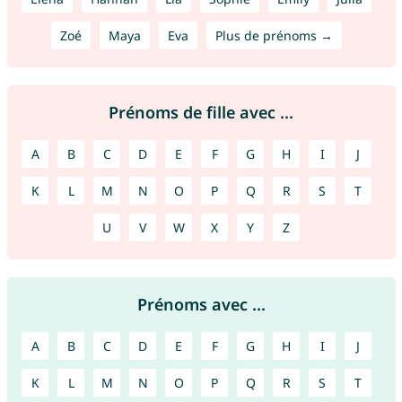
Zoé
Maya
Eva
Plus de prénoms →
Prénoms de fille avec ...
A
B
C
D
E
F
G
H
I
J
K
L
M
N
O
P
Q
R
S
T
U
V
W
X
Y
Z
Prénoms avec ...
A
B
C
D
E
F
G
H
I
J
K
L
M
N
O
P
Q
R
S
T