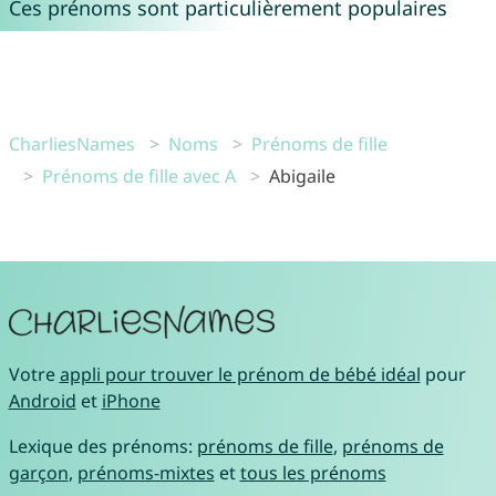
Ces prénoms sont particulièrement populaires
CharliesNames
Noms
Prénoms de fille
Prénoms de fille avec A
Abigaile
Votre
appli pour trouver le prénom de bébé idéal
pour
Android
et
iPhone
Lexique des prénoms:
prénoms de fille
,
prénoms de
garçon
,
prénoms-mixtes
et
tous les prénoms