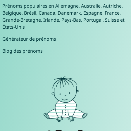
Prénoms populaires en
Allemagne
,
Australie
,
Autriche
,
Belgique
,
Brésil
,
Canada
,
Danemark
,
Espagne
,
France
,
Grande-Bretagne
,
Irlande
,
Pays-Bas
,
Portugal
,
Suisse
et
États-Unis
Générateur de prénoms
Blog des prénoms