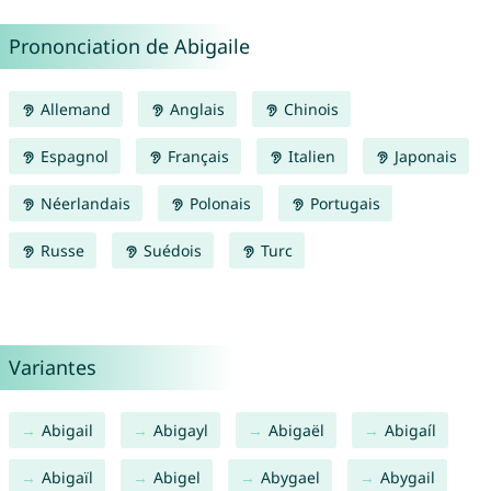
Prononciation de Abigaile
Allemand
Anglais
Chinois
Espagnol
Français
Italien
Japonais
Néerlandais
Polonais
Portugais
Russe
Suédois
Turc
Variantes
Abigail
Abigayl
Abigaël
Abigaíl
Abigaïl
Abigel
Abygael
Abygail