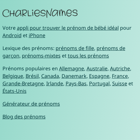
Votre
appli pour trouver le prénom de bébé idéal
pour
Android
et
iPhone
Lexique des prénoms:
prénoms de fille
,
prénoms de
garçon
,
prénoms-mixtes
et
tous les prénoms
Prénoms populaires en
Allemagne
,
Australie
,
Autriche
,
Belgique
,
Brésil
,
Canada
,
Danemark
,
Espagne
,
France
,
Grande-Bretagne
,
Irlande
,
Pays-Bas
,
Portugal
,
Suisse
et
États-Unis
Générateur de prénoms
Blog des prénoms