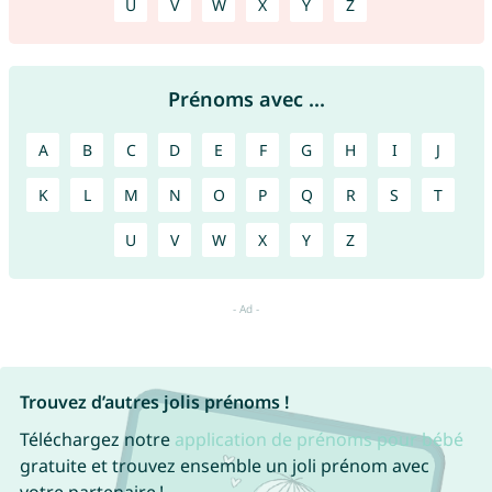
U
V
W
X
Y
Z
Prénoms avec ...
A
B
C
D
E
F
G
H
I
J
K
L
M
N
O
P
Q
R
S
T
U
V
W
X
Y
Z
Trouvez d’autres jolis prénoms !
Téléchargez notre
application de prénoms pour bébé
gratuite et trouvez ensemble un joli prénom avec