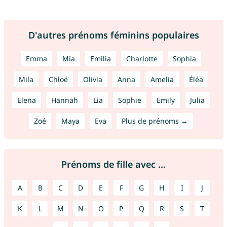
D'autres prénoms féminins populaires
Emma
Mia
Emilia
Charlotte
Sophia
Mila
Chloé
Olivia
Anna
Amelia
Éléa
Elena
Hannah
Lia
Sophie
Emily
Julia
Zoé
Maya
Eva
Plus de prénoms →
Prénoms de fille avec ...
A
B
C
D
E
F
G
H
I
J
K
L
M
N
O
P
Q
R
S
T