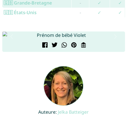
🇬🇧 Grande-Bretagne
-
✓
✓
🇺🇸 États-Unis
-
✓
✓
Auteure:
Jelka Batteiger