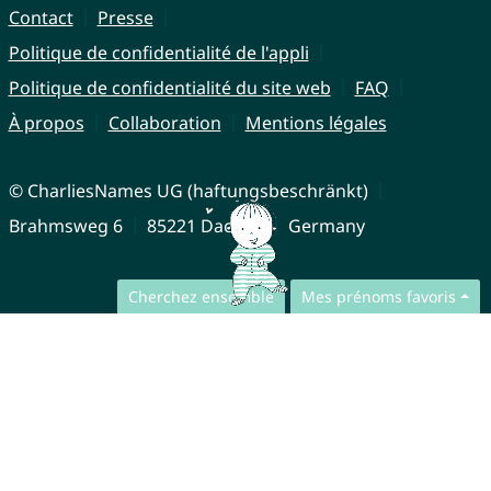
Contact
Presse
Politique de confidentialité de l'appli
Politique de confidentialité du site web
FAQ
À propos
Collaboration
Mentions légales
© CharliesNames UG (haftungsbeschränkt)
Brahmsweg 6
85221 Dachau
Germany
Cherchez ensemble
Mes prénoms favoris