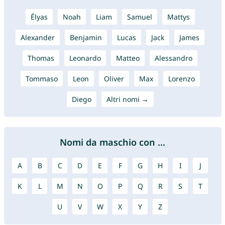
Élyas
Noah
Liam
Samuel
Mattys
Alexander
Benjamin
Lucas
Jack
James
Thomas
Leonardo
Matteo
Alessandro
Tommaso
Leon
Oliver
Max
Lorenzo
Diego
Altri nomi →
Nomi da maschio con ...
A
B
C
D
E
F
G
H
I
J
K
L
M
N
O
P
Q
R
S
T
U
V
W
X
Y
Z