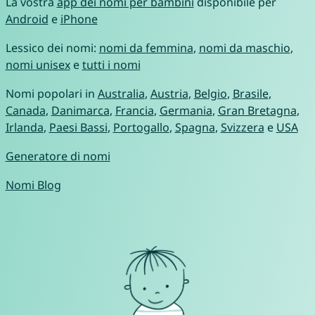
La vostra
app dei nomi per bambini
disponibile per
Android
e
iPhone
Lessico dei nomi:
nomi da femmina
,
nomi da maschio
,
nomi unisex
e
tutti i nomi
Nomi popolari in
Australia
,
Austria
,
Belgio
,
Brasile
,
Canada
,
Danimarca
,
Francia
,
Germania
,
Gran Bretagna
,
Irlanda
,
Paesi Bassi
,
Portogallo
,
Spagna
,
Svizzera
e
USA
Generatore di nomi
Nomi Blog