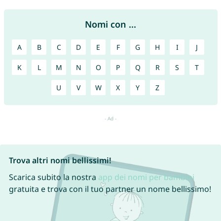
Nomi con ...
A
B
C
D
E
F
G
H
I
J
K
L
M
N
O
P
Q
R
S
T
U
V
W
X
Y
Z
Trova altri nomi bellissimi!
Scarica subito la nostra
app dei nomi per bambini
gratuita e trova con il tuo partner un nome bellissimo!