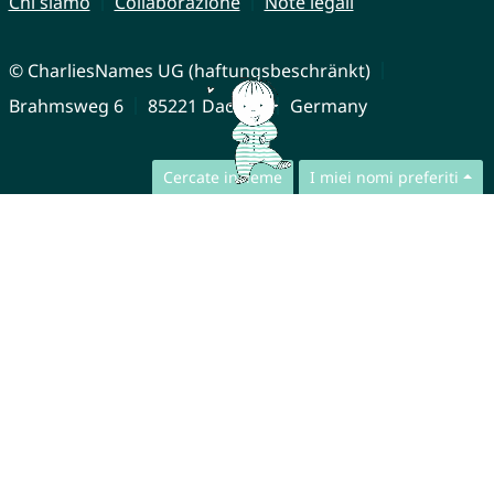
Chi siamo
Collaborazione
Note legali
© CharliesNames UG (haftungsbeschränkt)
Brahmsweg 6
85221 Dachau
Germany
Cercate insieme
I miei nomi preferiti