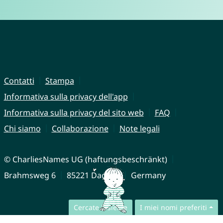
Contatti
Stampa
Informativa sulla privacy dell'app
Informativa sulla privacy del sito web
FAQ
Chi siamo
Collaborazione
Note legali
© CharliesNames UG (haftungsbeschränkt)
Brahmsweg 6
85221 Dachau
Germany
Cercate insieme
I miei nomi preferiti