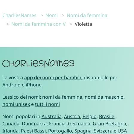
CharliesNames
Nomi
Nomi da femmina
Nomi da femmina con V
Violetta
La vostra
app dei nomi per bambini
disponibile per
Android
e
iPhone
Lessico dei nomi:
nomi da femmina
,
nomi da maschio
,
nomi unisex
e
tutti i nomi
Nomi popolari in
Australia
,
Austria
,
Belgio
,
Brasile
,
Canada
,
Danimarca
,
Francia
,
Germania
,
Gran Bretagna
,
Irlanda
,
Paesi Bassi
,
Portogallo
,
Spagna
,
Svizzera
e
USA