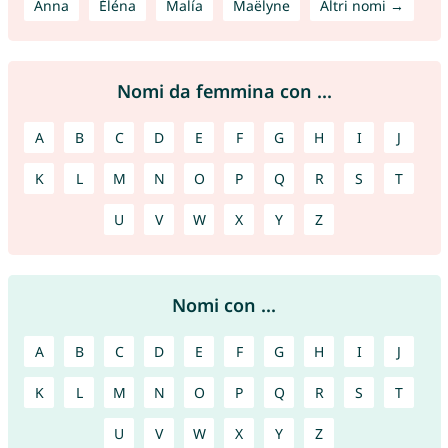
Anna
Éléna
Malía
Maëlyne
Altri nomi →
Nomi da femmina con ...
A
B
C
D
E
F
G
H
I
J
K
L
M
N
O
P
Q
R
S
T
U
V
W
X
Y
Z
Nomi con ...
A
B
C
D
E
F
G
H
I
J
K
L
M
N
O
P
Q
R
S
T
U
V
W
X
Y
Z