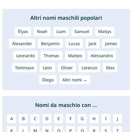
Altri nomi maschili popolari
Élyas
Noah
Liam
Samuel
Mattys
Alexander
Benjamin
Lucas
Jack
James
Leonardo
Thomas
Matteo
Alessandro
Tommaso
Leon
Oliver
Lorenzo
Max
Diego
Altri nomi →
Nomi da maschio con ...
A
B
C
D
E
F
G
H
I
J
K
L
M
N
O
P
Q
R
S
T