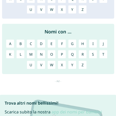
U
V
W
X
Y
Z
Nomi con ...
A
B
C
D
E
F
G
H
I
J
K
L
M
N
O
P
Q
R
S
T
U
V
W
X
Y
Z
Trova altri nomi bellissimi!
Scarica subito la nostra
app dei nomi per bambini