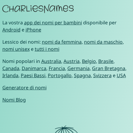
La vostra
app dei nomi per bambini
disponibile per
Android
e
iPhone
Lessico dei nomi:
nomi da femmina
,
nomi da maschio
,
nomi unisex
e
tutti i nomi
Nomi popolari in
Australia
,
Austria
,
Belgio
,
Brasile
,
Canada
,
Danimarca
,
Francia
,
Germania
,
Gran Bretagna
,
Irlanda
,
Paesi Bassi
,
Portogallo
,
Spagna
,
Svizzera
e
USA
Generatore di nomi
Nomi Blog