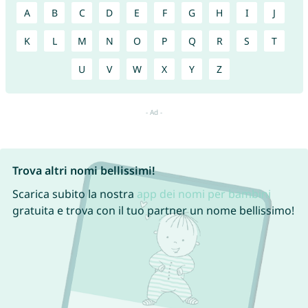
A
B
C
D
E
F
G
H
I
J
K
L
M
N
O
P
Q
R
S
T
U
V
W
X
Y
Z
Trova altri nomi bellissimi!
Scarica subito la nostra
app dei nomi per bambini
gratuita e trova con il tuo partner un nome bellissimo!