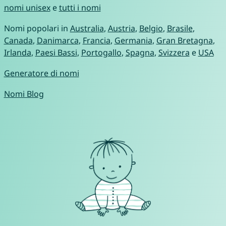
nomi unisex
e
tutti i nomi
Nomi popolari in
Australia
,
Austria
,
Belgio
,
Brasile
,
Canada
,
Danimarca
,
Francia
,
Germania
,
Gran Bretagna
,
Irlanda
,
Paesi Bassi
,
Portogallo
,
Spagna
,
Svizzera
e
USA
Generatore di nomi
Nomi Blog