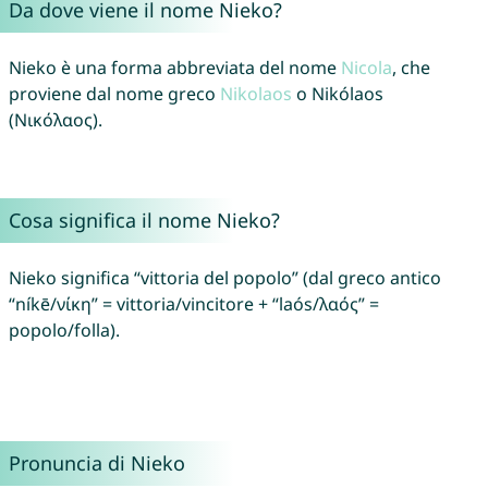
Da dove viene il nome Nieko?
Nieko è una forma abbreviata del nome
Nicola
, che
proviene dal nome greco
Nikolaos
o Nikólaos
(Νικόλαος).
Cosa significa il nome Nieko?
Nieko significa “vittoria del popolo” (dal greco antico
“níkē/νίκη” = vittoria/vincitore + “laós/λαός” =
popolo/folla).
Pronuncia di Nieko