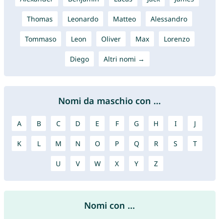
Thomas
Leonardo
Matteo
Alessandro
Tommaso
Leon
Oliver
Max
Lorenzo
Diego
Altri nomi →
Nomi da maschio con ...
A
B
C
D
E
F
G
H
I
J
K
L
M
N
O
P
Q
R
S
T
U
V
W
X
Y
Z
Nomi con ...