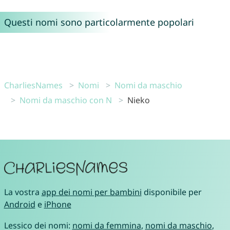
Questi nomi sono particolarmente popolari
CharliesNames
Nomi
Nomi da maschio
Nomi da maschio con N
Nieko
La vostra
app dei nomi per bambini
disponibile per
Android
e
iPhone
Lessico dei nomi:
nomi da femmina
,
nomi da maschio
,