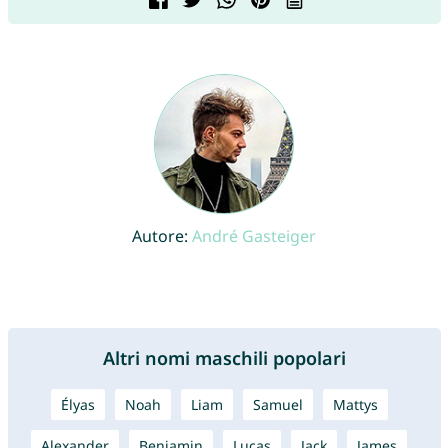
Autore:
André Gasteiger
Altri nomi maschili popolari
Élyas
Noah
Liam
Samuel
Mattys
Alexander
Benjamin
Lucas
Jack
James