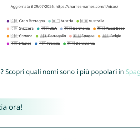
e?
Scopri quali nomi sono i più popolari in
Spa
ia ora!