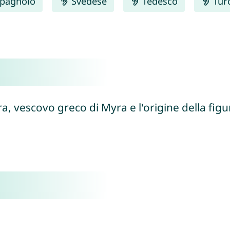
pagnolo
Svedese
Tedesco
Tur
ra, vescovo greco di Myra e l'origine della figu