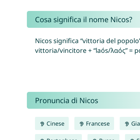
Cosa significa il nome Nicos?
Nicos significa “vittoria del popolo
vittoria/vincitore + “laós/λαός” = p
Pronuncia di Nicos
Cinese
Francese
Gia