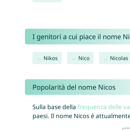
I genitori a cui piace il nome 
Nikos
Nico
Nicolas
Popolarità del nome Nicos
Sulla base della
frequenza delle va
paesi. Il nome Nicos è attualment