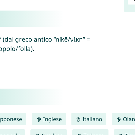
” (dal greco antico “níkē/νίκη” =
opolo/folla).
pponese
Inglese
Italiano
Olan