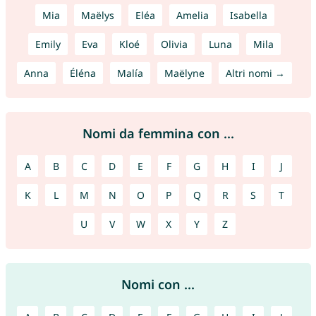
Mia
Maëlys
Eléa
Amelia
Isabella
Emily
Eva
Kloé
Olivia
Luna
Mila
Anna
Éléna
Malía
Maëlyne
Altri nomi →
Nomi da femmina con ...
A
B
C
D
E
F
G
H
I
J
K
L
M
N
O
P
Q
R
S
T
U
V
W
X
Y
Z
Nomi con ...