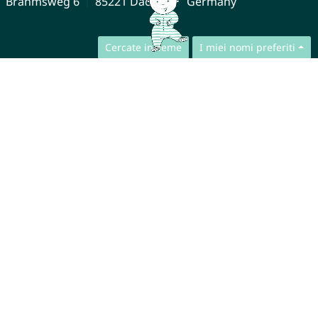
Brahmsweg 6
85221 Dachau
Germany
Cercate insieme
I miei nomi preferiti