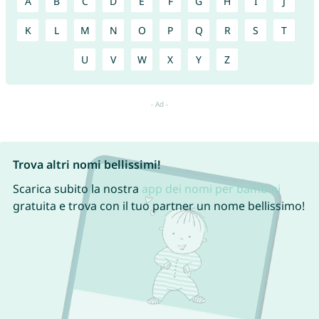
A
B
C
D
E
F
G
H
I
J
K
L
M
N
O
P
Q
R
S
T
U
V
W
X
Y
Z
Trova altri nomi bellissimi!
Scarica subito la nostra
app dei nomi per bambini
gratuita e trova con il tuo partner un nome bellissimo!