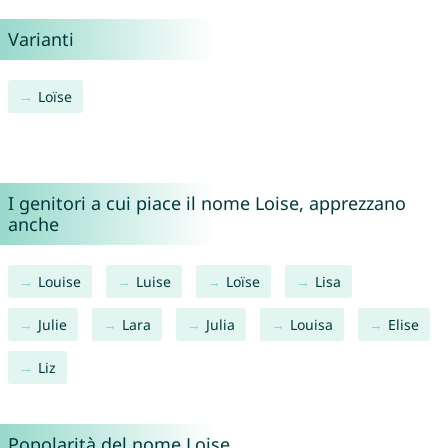
Varianti
Loïse
I genitori a cui piace il nome Loise, apprezzano
anche
Louise
Luise
Loïse
Lisa
Julie
Lara
Julia
Louisa
Elise
Liz
Popolarità del nome Loise