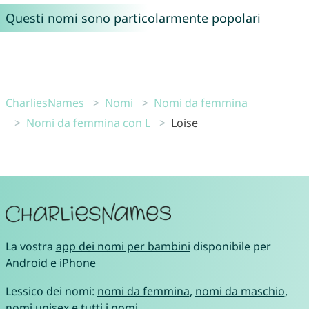
Questi nomi sono particolarmente popolari
CharliesNames
Nomi
Nomi da femmina
Nomi da femmina con L
Loise
La vostra
app dei nomi per bambini
disponibile per
Android
e
iPhone
Lessico dei nomi:
nomi da femmina
,
nomi da maschio
,
nomi unisex
e
tutti i nomi