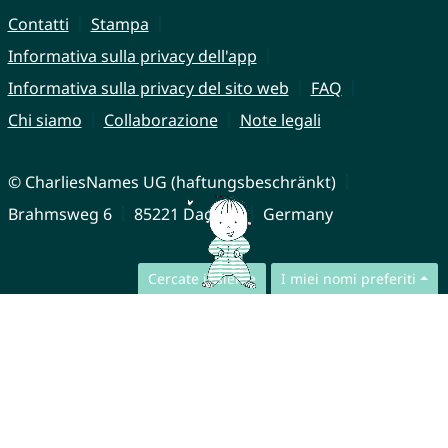
Contatti
Stampa
Informativa sulla privacy dell'app
Informativa sulla privacy del sito web
FAQ
Chi siamo
Collaborazione
Note legali
© CharliesNames UG (haftungsbeschränkt)
Brahmsweg 6
85221 Dachau
Germany
Cercate insieme
I miei nomi preferiti