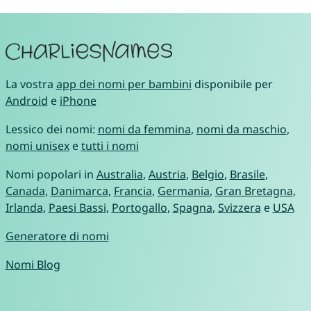
La vostra
app dei nomi per bambini
disponibile per
Android
e
iPhone
Lessico dei nomi:
nomi da femmina
,
nomi da maschio
,
nomi unisex
e
tutti i nomi
Nomi popolari in
Australia
,
Austria
,
Belgio
,
Brasile
,
Canada
,
Danimarca
,
Francia
,
Germania
,
Gran Bretagna
,
Irlanda
,
Paesi Bassi
,
Portogallo
,
Spagna
,
Svizzera
e
USA
Generatore di nomi
Nomi Blog