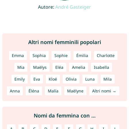
Autore:
André Gasteiger
Altri nomi femminili popolari
Emma
Sophia
Sophie
Émilia
Charlotte
Mia
Maëlys
Eléa
Amelia
Isabella
Emily
Eva
Kloé
Olivia
Luna
Mila
Anna
Éléna
Malía
Maëlyne
Altri nomi →
Nomi da femmina con ...
A
B
C
D
E
F
G
H
I
J