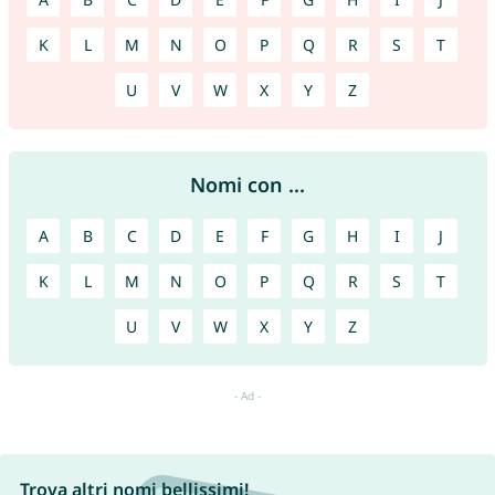
K
L
M
N
O
P
Q
R
S
T
U
V
W
X
Y
Z
Nomi con ...
A
B
C
D
E
F
G
H
I
J
K
L
M
N
O
P
Q
R
S
T
U
V
W
X
Y
Z
Trova altri nomi bellissimi!