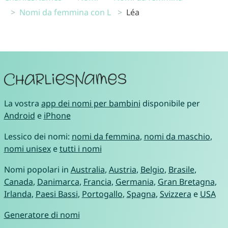
Nomi da femmina con L
Léa
La vostra
app dei nomi per bambini
disponibile per
Android
e
iPhone
Lessico dei nomi:
nomi da femmina
,
nomi da maschio
,
nomi unisex
e
tutti i nomi
Nomi popolari in
Australia
,
Austria
,
Belgio
,
Brasile
,
Canada
,
Danimarca
,
Francia
,
Germania
,
Gran Bretagna
,
Irlanda
,
Paesi Bassi
,
Portogallo
,
Spagna
,
Svizzera
e
USA
Generatore di nomi