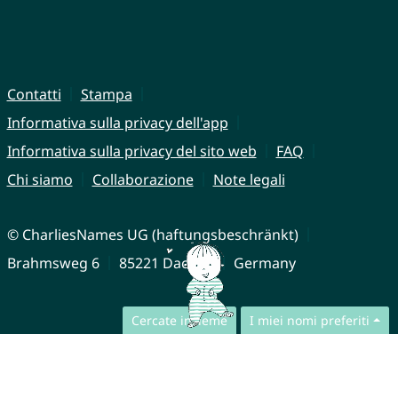
Contatti
Stampa
Informativa sulla privacy dell'app
Informativa sulla privacy del sito web
FAQ
Chi siamo
Collaborazione
Note legali
© CharliesNames UG (haftungsbeschränkt)
Brahmsweg 6
85221 Dachau
Germany
Cercate insieme
I miei nomi preferiti