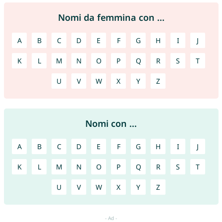
Nomi da femmina con ...
A
B
C
D
E
F
G
H
I
J
K
L
M
N
O
P
Q
R
S
T
U
V
W
X
Y
Z
Nomi con ...
A
B
C
D
E
F
G
H
I
J
K
L
M
N
O
P
Q
R
S
T
U
V
W
X
Y
Z