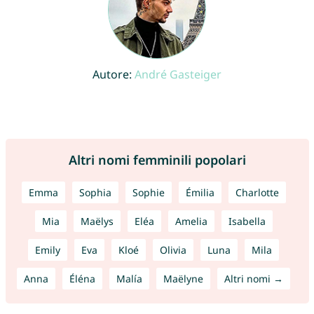
Autore:
André Gasteiger
Altri nomi femminili popolari
Emma
Sophia
Sophie
Émilia
Charlotte
Mia
Maëlys
Eléa
Amelia
Isabella
Emily
Eva
Kloé
Olivia
Luna
Mila
Anna
Éléna
Malía
Maëlyne
Altri nomi →