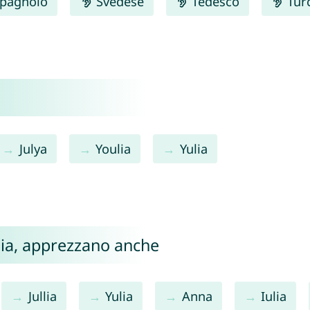
pagnolo
Svedese
Tedesco
Tur
Julya
Youlia
Yulia
úlia, apprezzano anche
Jullia
Yulia
Anna
Iulia