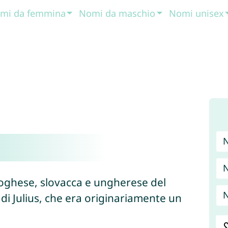
mi da femmina
Nomi da maschio
Nomi unisex
toghese, slovacca e ungherese del
N
di Julius, che era originariamente un