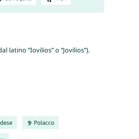
latino “Iovilios” o “Jovilios”).
dese
Polacco