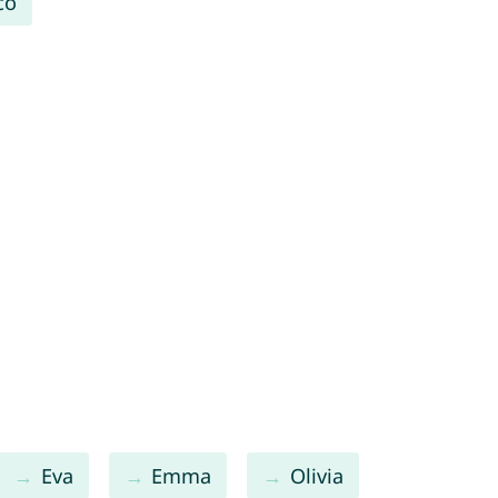
co
Eva
Emma
Olivia