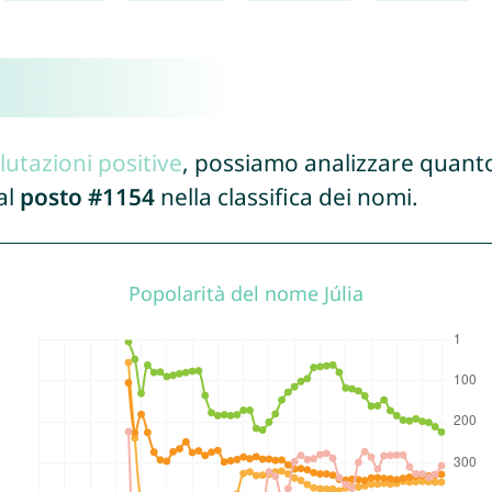
lutazioni positive
, possiamo analizzare quanto
al
posto #1154
nella classifica dei nomi.