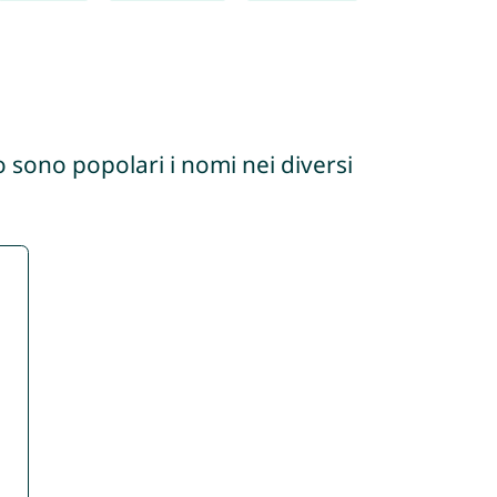
 sono popolari i nomi nei diversi