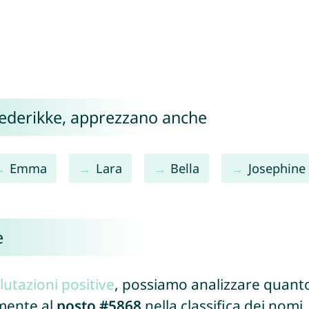
Frederikke, apprezzano anche
Emma
Lara
Bella
Josephine
e
lutazioni positive
, possiamo analizzare quanto
lmente al
posto #5868
nella classifica dei nomi.