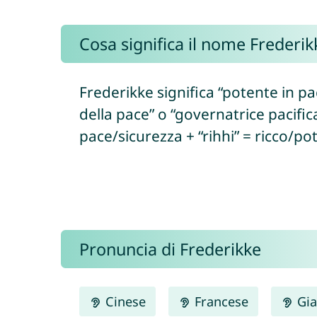
Cosa significa il nome Frederik
Frederikke significa “potente in pa
della pace” o “governatrice pacifica
pace/sicurezza + “rihhi” = ricco/p
Pronuncia di Frederikke
Cinese
Francese
Gia