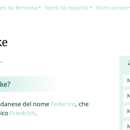
mi da femmina
Nomi da maschio
Nomi unisex
ke
e
.
kke?
e danese del nome
Federico
, che
N
nico
Friedrich
.
N