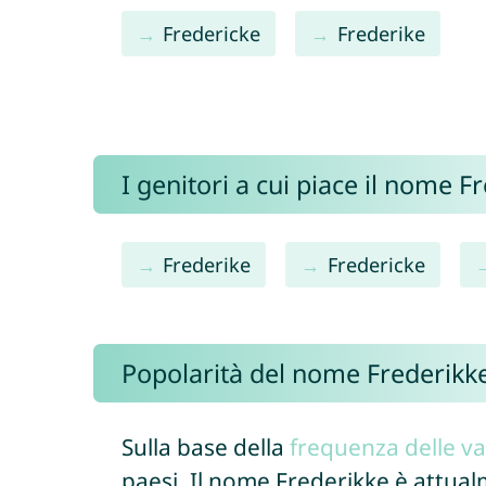
Fredericke
Frederike
I genitori a cui piace il nome 
Frederike
Fredericke
Popolarità del nome Frederikk
Sulla base della
frequenza delle va
paesi. Il nome Frederikke è attua