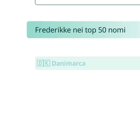
Frederikke nei top 50 nomi
🇩🇰 Danimarca