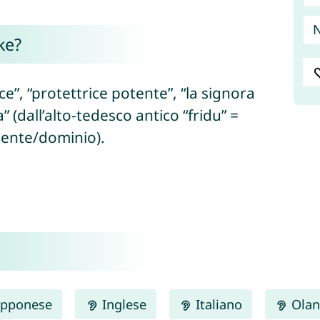
N
ke?
ce”, “protettrice potente”, “la signora
” (dall’alto-tedesco antico “fridu” =
otente/dominio).
pponese
Inglese
Italiano
Olan