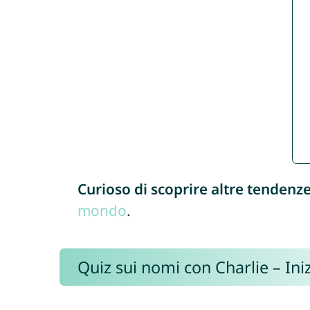
Curioso di scoprire altre tendenz
mondo
.
Quiz sui nomi con Charlie – Iniz