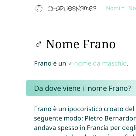
Nomi
No
♂ Nome Frano
Frano è un ♂
nome da maschio
.
Da dove viene il nome Frano?
Frano è un ipocoristico croato de
seguente modo: Pietro Bernardone,
andava spesso in Francia per degli 