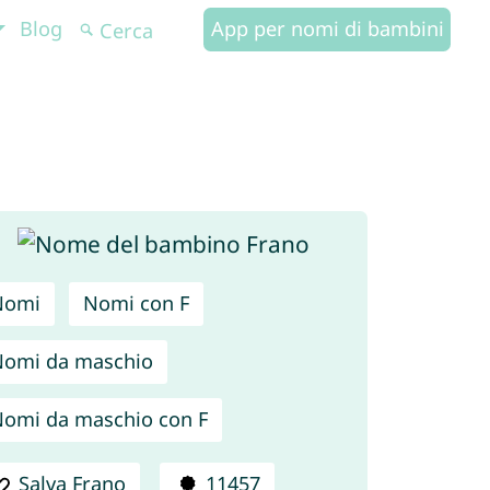
Blog
App per nomi di bambini
Nomi
Nomi con F
omi da maschio
omi da maschio con F
Salva Frano
11457