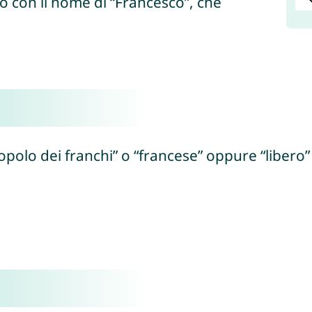
io con il nome di “Francesco”, che
polo dei franchi” o “francese” oppure “libero” 