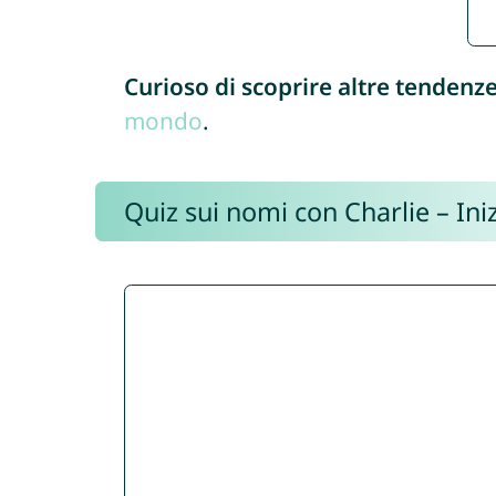
Curioso di scoprire altre tendenz
mondo
.
Quiz sui nomi con Charlie – Iniz