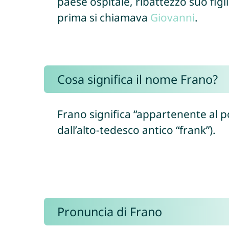
paese ospitale, ribattezzò suo figl
prima si chiamava
Giovanni
.
Cosa significa il nome Frano?
Frano significa “appartenente al po
dall’alto-tedesco antico “frank”).
Pronuncia di Frano