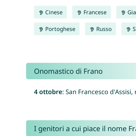
Cinese
Francese
Gia
Portoghese
Russo
S
Onomastico di Frano
4 ottobre
: San Francesco d'Assisi,
I genitori a cui piace il nome 