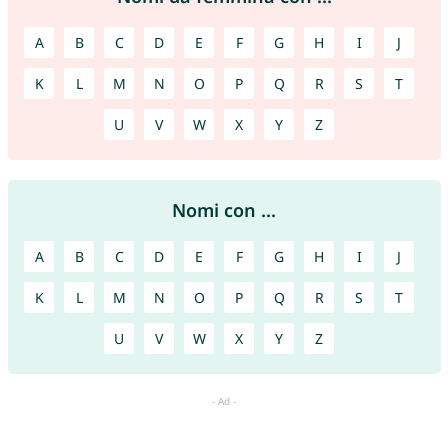
A
B
C
D
E
F
G
H
I
J
K
L
M
N
O
P
Q
R
S
T
U
V
W
X
Y
Z
Nomi con ...
A
B
C
D
E
F
G
H
I
J
K
L
M
N
O
P
Q
R
S
T
U
V
W
X
Y
Z