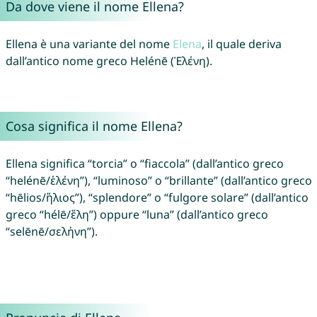
Da dove viene il nome Ellena?
Ellena è una variante del nome
Elena
, il quale deriva
dall’antico nome greco Helénē (Ἑλένη).
Cosa significa il nome Ellena?
Ellena significa “torcia” o “fiaccola” (dall’antico greco
“helénē/ἑλένη”), “luminoso” o “brillante” (dall’antico greco
“hēlios/ἥλιος”), “splendore” o “fulgore solare” (dall’antico
greco “hélē/ἕλη”) oppure “luna” (dall’antico greco
“selēnē/σελήνη”).