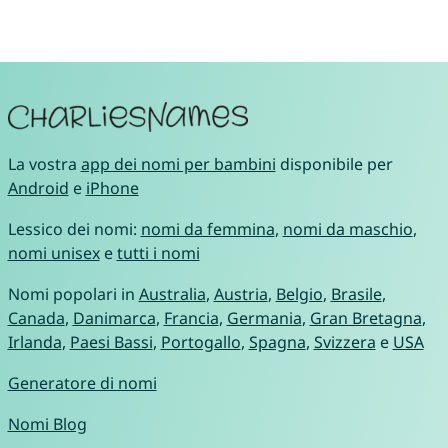
La vostra
app dei nomi per bambini
disponibile per
Android
e
iPhone
Lessico dei nomi:
nomi da femmina
,
nomi da maschio
,
nomi unisex
e
tutti i nomi
Nomi popolari in
Australia
,
Austria
,
Belgio
,
Brasile
,
Canada
,
Danimarca
,
Francia
,
Germania
,
Gran Bretagna
,
Irlanda
,
Paesi Bassi
,
Portogallo
,
Spagna
,
Svizzera
e
USA
Generatore di nomi
Nomi Blog