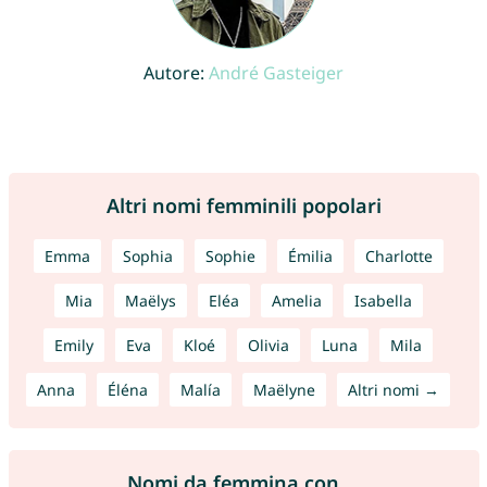
Autore:
André Gasteiger
Altri nomi femminili popolari
Emma
Sophia
Sophie
Émilia
Charlotte
Mia
Maëlys
Eléa
Amelia
Isabella
Emily
Eva
Kloé
Olivia
Luna
Mila
Anna
Éléna
Malía
Maëlyne
Altri nomi →
Nomi da femmina con ...