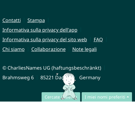
Contatti
Stampa
Informativa sulla privacy dell'app
Informativa sulla privacy del sito web
FAQ
Chi siamo
Collaborazione
Note legali
© CharliesNames UG (haftungsbeschränkt)
Brahmsweg 6
85221 Dachau
Germany
Cercate insieme
I miei nomi preferiti