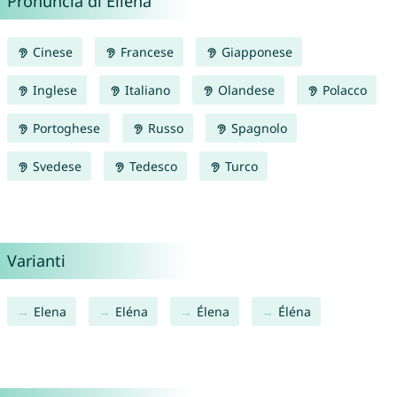
Pronuncia di Ellena
Cinese
Francese
Giapponese
Inglese
Italiano
Olandese
Polacco
Portoghese
Russo
Spagnolo
Svedese
Tedesco
Turco
Varianti
Elena
Eléna
Élena
Éléna