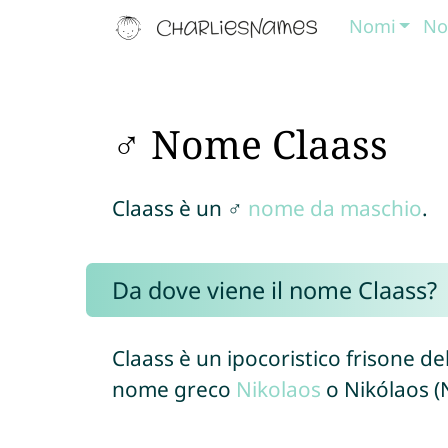
Nomi
No
♂ Nome Claass
Claass è un ♂
nome da maschio
.
Da dove viene il nome Claass?
Claass è un ipocoristico frisone d
nome greco
Nikolaos
o Nikólaos (