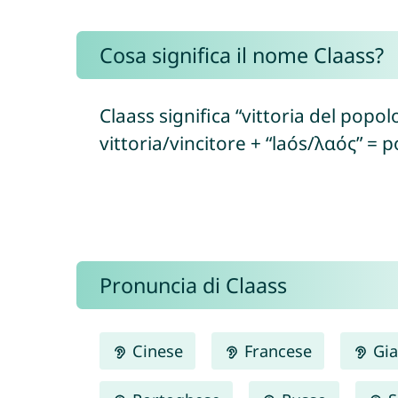
Cosa significa il nome Claass?
Claass significa “vittoria del popol
vittoria/vincitore + “laós/λαός” = p
Pronuncia di Claass
Cinese
Francese
Gia