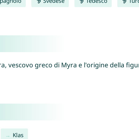
pagnolo
Svedese
Tedesco
Tur
ra, vescovo greco di Myra e l'origine della figu
Klas