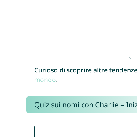
Curioso di scoprire altre tendenz
mondo
.
Quiz sui nomi con Charlie – Iniz