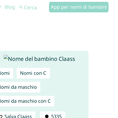
Blog
App per nomi di bambini
Nomi
Nomi con C
omi da maschio
omi da maschio con C
Salva Claass
5335