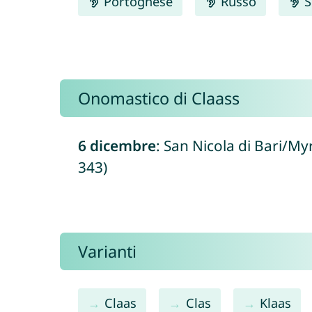
Portoghese
Russo
S
Onomastico di Claass
6 dicembre
: San Nicola di Bari/My
343)
Varianti
Claas
Clas
Klaas