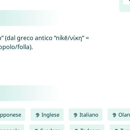
o” (dal greco antico “níkē/νίκη” =
opolo/folla).
pponese
Inglese
Italiano
Olan