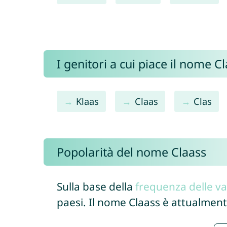
I genitori a cui piace il nome 
Klaas
Claas
Clas
Popolarità del nome Claass
Sulla base della
frequenza delle va
paesi. Il nome Claass è attualment