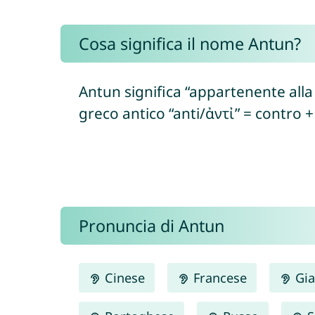
Cosa significa il nome Antun?
Antun significa “appartenente all
greco antico “anti/ἀντἰ” = contro +
Pronuncia di Antun
Cinese
Francese
Gia