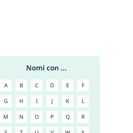
Nomi con ...
A
B
C
D
E
F
G
H
I
J
K
L
M
N
O
P
Q
R
S
T
U
V
W
X