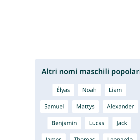
Altri nomi maschili popolar
Élyas
Noah
Liam
Samuel
Mattys
Alexander
Benjamin
Lucas
Jack
James
Thomas
Leonardo