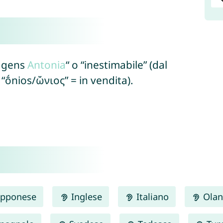
a gens
Antonia
“ o “inestimabile” (dal
 “ṓnios/ὤνιος” = in vendita).
pponese
Inglese
Italiano
Olan