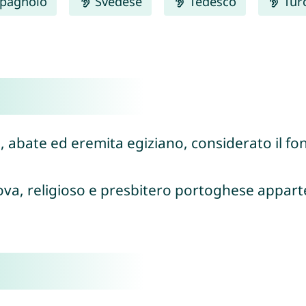
pagnolo
Svedese
Tedesco
Tur
e, abate ed eremita egiziano, considerato il 
ova, religioso e presbitero portoghese appar