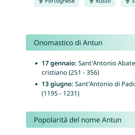
Portoghese
Russo
S
Onomastico di Antun
17 gennaio
: Sant'Antonio Abat
cristiano (251 - 356)
13 giugno
: Sant'Antonio di Pad
(1195 - 1231)
Popolarità del nome Antun