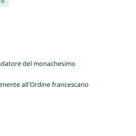
co
fondatore del monachesimo
tenente all'Ordine francescano