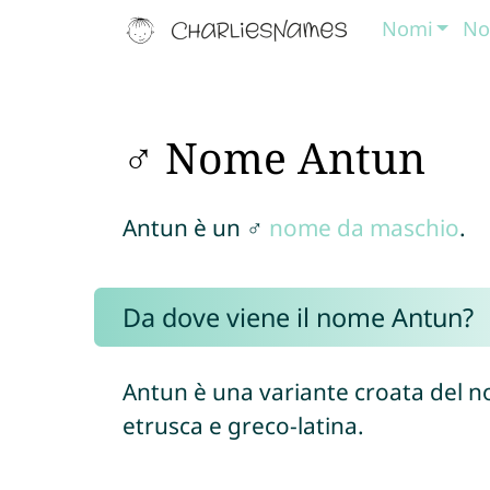
Nomi
No
♂ Nome Antun
Antun è un ♂
nome da maschio
.
Da dove viene il nome Antun?
Antun è una variante croata del 
etrusca e greco-latina.