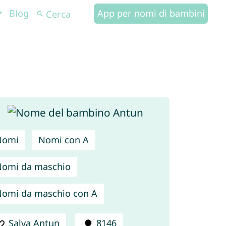
Blog
App per nomi di bambini
Nomi
Nomi con A
omi da maschio
omi da maschio con A
Salva Antun
8146