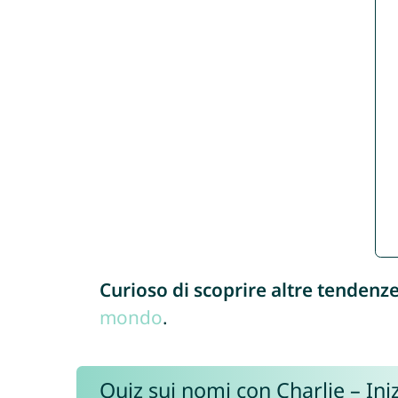
Curioso di scoprire altre tendenz
mondo
.
Quiz sui nomi con Charlie – Iniz