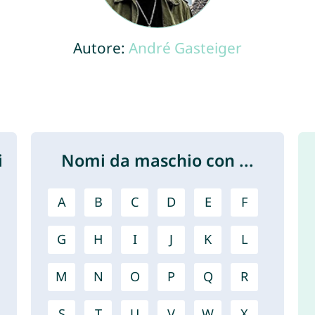
Autore:
André Gasteiger
i
Nomi da maschio con ...
A
B
C
D
E
F
G
H
I
J
K
L
M
N
O
P
Q
R
S
T
U
V
W
X