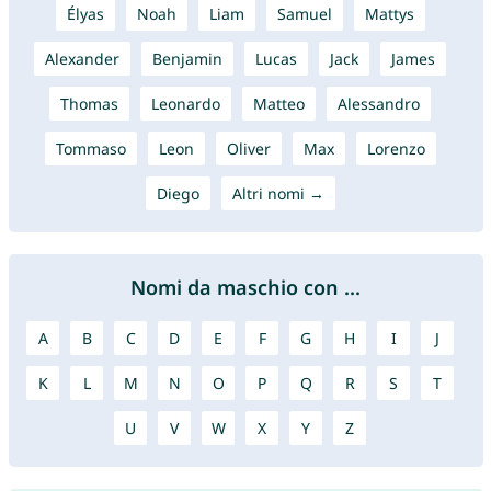
Élyas
Noah
Liam
Samuel
Mattys
Alexander
Benjamin
Lucas
Jack
James
Thomas
Leonardo
Matteo
Alessandro
Tommaso
Leon
Oliver
Max
Lorenzo
Diego
Altri nomi →
Nomi da maschio con ...
A
B
C
D
E
F
G
H
I
J
K
L
M
N
O
P
Q
R
S
T
U
V
W
X
Y
Z