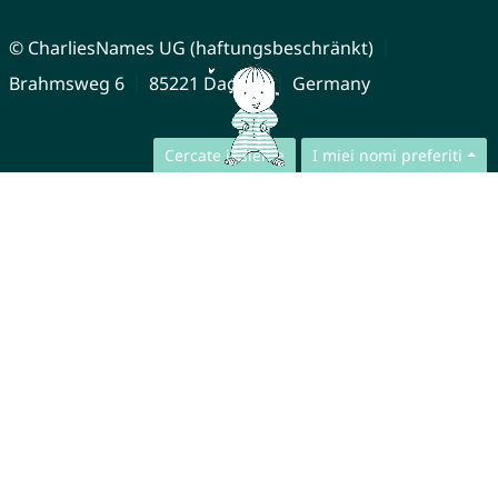
© CharliesNames UG (haftungsbeschränkt)
Brahmsweg 6
85221 Dachau
Germany
Cercate insieme
I miei nomi preferiti