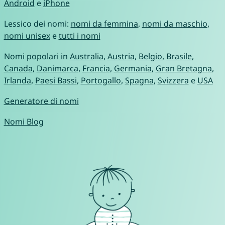
Android
e
iPhone
Lessico dei nomi:
nomi da femmina
,
nomi da maschio
,
nomi unisex
e
tutti i nomi
Nomi popolari in
Australia
,
Austria
,
Belgio
,
Brasile
,
Canada
,
Danimarca
,
Francia
,
Germania
,
Gran Bretagna
,
Irlanda
,
Paesi Bassi
,
Portogallo
,
Spagna
,
Svizzera
e
USA
Generatore di nomi
Nomi Blog