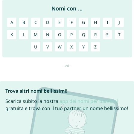
Nomi con ...
A
B
C
D
E
F
G
H
I
J
K
L
M
N
O
P
Q
R
S
T
U
V
W
X
Y
Z
Trova altri nomi bellissimi!
Scarica subito la nostra
app dei nomi per bambini
gratuita e trova con il tuo partner un nome bellissimo!