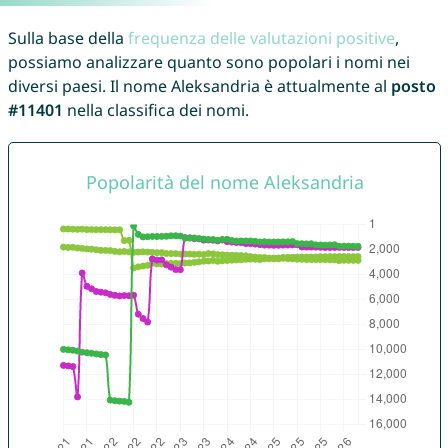
Sulla base della
frequenza delle valutazioni positive
,
possiamo analizzare quanto sono popolari i nomi nei
diversi paesi. Il nome Aleksandria è attualmente al
posto
#11401
nella classifica dei nomi.