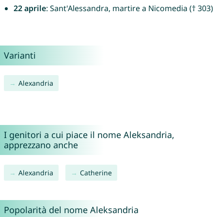
22 aprile
: Sant'Alessandra, martire a Nicomedia († 303)
Varianti
Alexandria
I genitori a cui piace il nome Aleksandria,
apprezzano anche
Alexandria
Catherine
Popolarità del nome Aleksandria