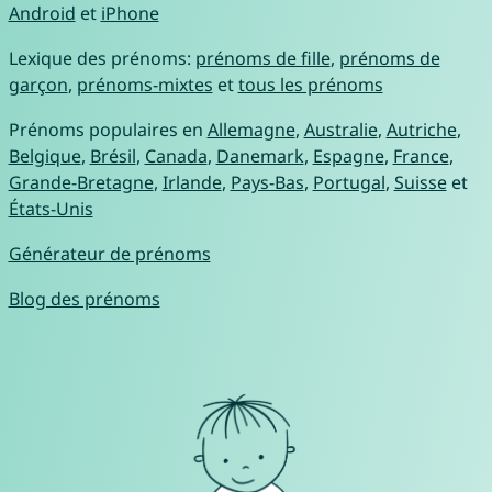
Android
et
iPhone
Lexique des prénoms:
prénoms de fille
,
prénoms de
garçon
,
prénoms-mixtes
et
tous les prénoms
Prénoms populaires en
Allemagne
,
Australie
,
Autriche
,
Belgique
,
Brésil
,
Canada
,
Danemark
,
Espagne
,
France
,
Grande-Bretagne
,
Irlande
,
Pays-Bas
,
Portugal
,
Suisse
et
États-Unis
Générateur de prénoms
Blog des prénoms