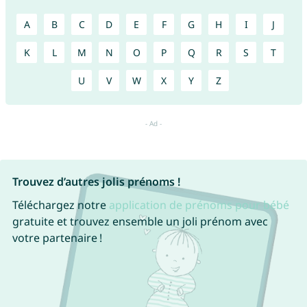
A
B
C
D
E
F
G
H
I
J
K
L
M
N
O
P
Q
R
S
T
U
V
W
X
Y
Z
Trouvez d’autres jolis prénoms !
Téléchargez notre
application de prénoms pour bébé
gratuite et trouvez ensemble un joli prénom avec
votre partenaire !