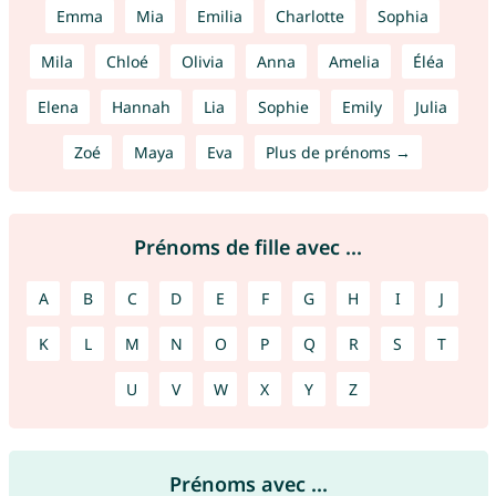
Emma
Mia
Emilia
Charlotte
Sophia
Mila
Chloé
Olivia
Anna
Amelia
Éléa
Elena
Hannah
Lia
Sophie
Emily
Julia
Zoé
Maya
Eva
Plus de prénoms →
Prénoms de fille avec ...
A
B
C
D
E
F
G
H
I
J
K
L
M
N
O
P
Q
R
S
T
U
V
W
X
Y
Z
Prénoms avec ...