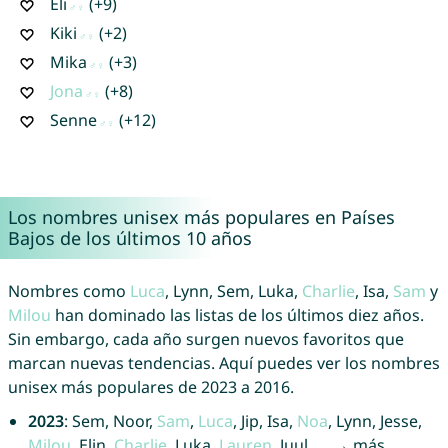
Eli
(+9)
Kiki
(+2)
Mika
(+3)
Jona
(+8)
Senne
(+12)
Los nombres unisex más populares en Países
Bajos de los últimos 10 años
Nombres como
Luca
, Lynn, Sem, Luka,
Charlie
, Isa,
Sam
y
Milou
han dominado las listas de los últimos diez años.
Sin embargo, cada año surgen nuevos favoritos que
marcan nuevas tendencias. Aquí puedes ver los nombres
unisex más populares de 2023 a 2016.
2023
: Sem, Noor,
Sam
,
Luca
, Jip, Isa,
Noa
, Lynn, Jesse,
Milou
, Elin,
Charlie
, Luka,
Lauren
, Juul, … → más