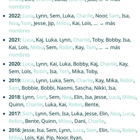
nombres
2022
:
Luca
, Lynn, Sem, Luka,
Charlie
, Noor,
Sam
, Isa,
Noa
,
Tom
, Jesse, Jip,
Milou
, Kai, Loïs, … → más
nombres
2021
:
Luca
, Kaj, Luka, Lynn,
Charlie
, Toby, Bobby, Isa,
Kai, Loïs,
Milou
, Sem,
Robin
, Kay,
Tom
, … → más
nombres
2020
:
Luca
, Lynn, Kai, Luka, Bobby, Kaj,
Charlie
, Kay,
Sem, Loïs,
Robin
, Isa,
Tom
, Mika, Toby,
2019
:
Luca
, Lynn, Luka, Sem,
Charlie
, Kay, Mika,
Robin
,
Sam
, Bobbie, Bobbi, Naomi, Sascha, Nikki, Isa,
2018
: Lynn,
Sam
, Sem,
Noa
, Elin, Isa, Jesse,
Luca
,
Milou
,
Quinn,
Charlie
, Luka, Kai,
Robin
, Bente,
2017
:
Sam
, Lynn, Sem, Isa, Luka, Jesse, Elin,
Noa
,
Luca
,
Robin
, Bente, Quinn,
Milou
, Dani,
Charlie
,
2016
: Jesse, Isa, Sem, Lynn,
Luca
,
Sam
, Elin,
Noa
,
Robin
,
Milou
, Lois, Kai, Pip, Noor, Ryan,