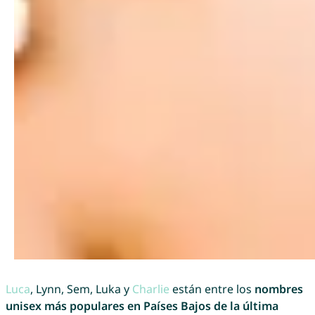
Luca
, Lynn, Sem, Luka y
Charlie
están entre los
nombres
unisex más populares en Países Bajos de la última