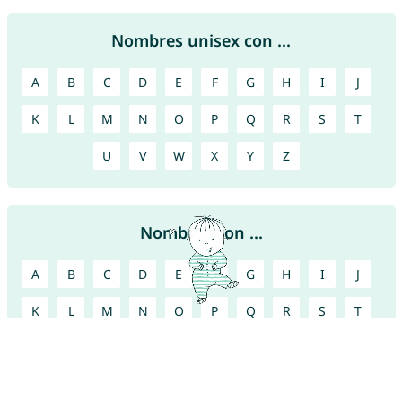
Nombres unisex con ...
A
B
C
D
E
F
G
H
I
J
K
L
M
N
O
P
Q
R
S
T
U
V
W
X
Y
Z
Nombres con ...
A
B
C
D
E
F
G
H
I
J
K
L
M
N
O
P
Q
R
S
T
U
V
W
X
Y
Z