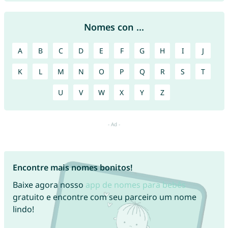
Nomes con ...
A
B
C
D
E
F
G
H
I
J
K
L
M
N
O
P
Q
R
S
T
U
V
W
X
Y
Z
Encontre mais nomes bonitos!
Baixe agora nosso
app de nomes para bebês
gratuito e encontre com seu parceiro um nome
lindo!