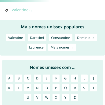
Valentine
Mais nomes unissex populares
Valentine
Darasimi
Constantine
Dominique
Laurence
Mais nomes →
Nomes unissex com ...
A
B
C
D
E
F
G
H
I
J
K
L
M
N
O
P
Q
R
S
T
U
V
W
X
Y
Z