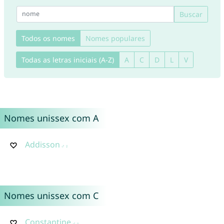
Buscar
Todos os nomes
Nomes populares
Todas as letras iniciais (A-Z)
A
C
D
L
V
Nomes unissex com A
Addisson
Nomes unissex com C
Constantine