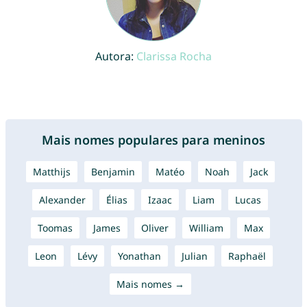
Autora:
Clarissa Rocha
Mais nomes populares para meninos
Matthijs
Benjamin
Matéo
Noah
Jack
Alexander
Élias
Izaac
Liam
Lucas
Toomas
James
Oliver
William
Max
Leon
Lévy
Yonathan
Julian
Raphaël
Mais nomes →