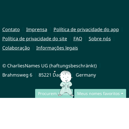
Contato
Imprensa
Política de privacidade do app
Política de privacidade do site
FAQ
Sobre nós
Colaboração
Informações legais
© CharliesNames UG (haftungsbeschränkt)
Brahmsweg 6
85221 Dachau
Germany
Procurem juntos
Meus nomes favoritos