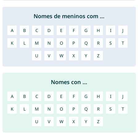
Nomes de meninos com ...
A
B
C
D
E
F
G
H
I
J
K
L
M
N
O
P
Q
R
S
T
U
V
W
X
Y
Z
Nomes con ...
A
B
C
D
E
F
G
H
I
J
K
L
M
N
O
P
Q
R
S
T
U
V
W
X
Y
Z