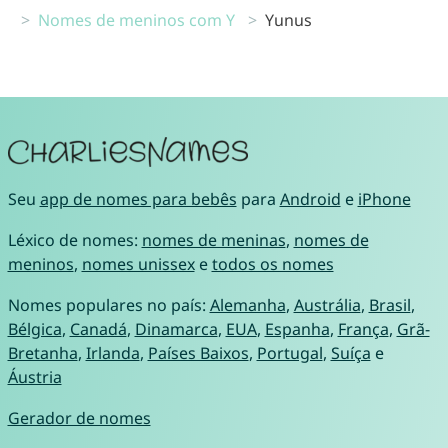
Nomes de meninos com Y
Yunus
Seu
app de nomes para bebês
para
Android
e
iPhone
Léxico de nomes:
nomes de meninas
,
nomes de
meninos
,
nomes unissex
e
todos os nomes
Nomes populares no país:
Alemanha
,
Austrália
,
Brasil
,
Bélgica
,
Canadá
,
Dinamarca
,
EUA
,
Espanha
,
França
,
Grã-
Bretanha
,
Irlanda
,
Países Baixos
,
Portugal
,
Suíça
e
Áustria
Gerador de nomes