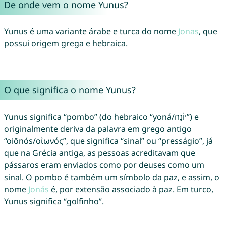
De onde vem o nome Yunus?
Yunus é uma variante árabe e turca do nome
Jonas
, que
possui origem grega e hebraica.
O que significa o nome Yunus?
Yunus significa “pombo” (do hebraico “yoná/יוֹנָה”) e
originalmente deriva da palavra em grego antigo
“oiōnós/οἰωνός”, que significa “sinal” ou “presságio”, já
que na Grécia antiga, as pessoas acreditavam que
pássaros eram enviados como por deuses como um
sinal. O pombo é também um símbolo da paz, e assim, o
nome
Jonás
é, por extensão associado à paz. Em turco,
Yunus significa “golfinho”.