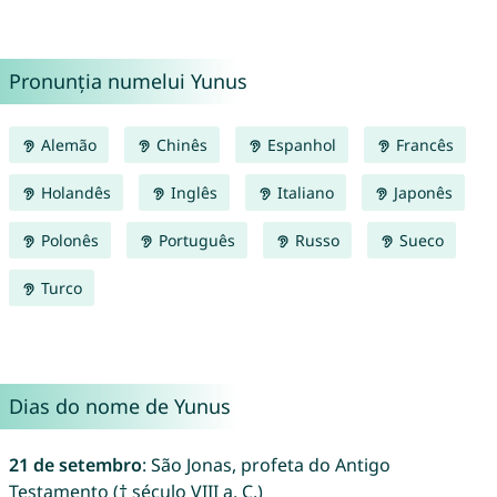
Pronunția numelui Yunus
Alemão
Chinês
Espanhol
Francês
Holandês
Inglês
Italiano
Japonês
Polonês
Português
Russo
Sueco
Turco
Dias do nome de Yunus
21 de setembro
: São Jonas, profeta do Antigo
Testamento († século VIII a. C.)