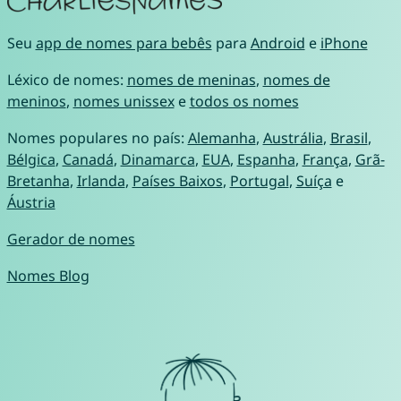
Seu
app de nomes para bebês
para
Android
e
iPhone
Léxico de nomes:
nomes de meninas
,
nomes de
meninos
,
nomes unissex
e
todos os nomes
Nomes populares no país:
Alemanha
,
Austrália
,
Brasil
,
Bélgica
,
Canadá
,
Dinamarca
,
EUA
,
Espanha
,
França
,
Grã-
Bretanha
,
Irlanda
,
Países Baixos
,
Portugal
,
Suíça
e
Áustria
Gerador de nomes
Nomes Blog