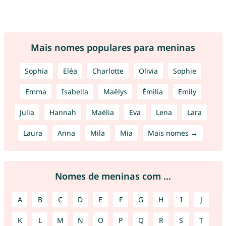
Mais nomes populares para meninas
Sophia
Eléa
Charlotte
Olivia
Sophie
Emma
Isabella
Maëlys
Èmilia
Emily
Julia
Hannah
Maëlia
Eva
Lena
Lara
Laura
Anna
Mila
Mia
Mais nomes →
Nomes de meninas com ...
A
B
C
D
E
F
G
H
I
J
K
L
M
N
O
P
Q
R
S
T