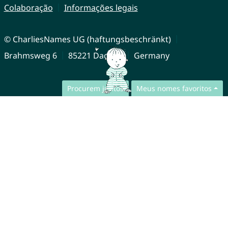
Colaboração
Informações legais
© CharliesNames UG (haftungsbeschränkt)
Brahmsweg 6
85221 Dachau
Germany
Procurem juntos
Meus nomes favoritos