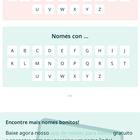
U
V
W
X
Y
Z
Nomes con ...
A
B
C
D
E
F
G
H
I
J
K
L
M
N
O
P
Q
R
S
T
U
V
W
X
Y
Z
Encontre mais nomes bonitos!
Baixe agora nosso
app de nomes para bebês
gratuito