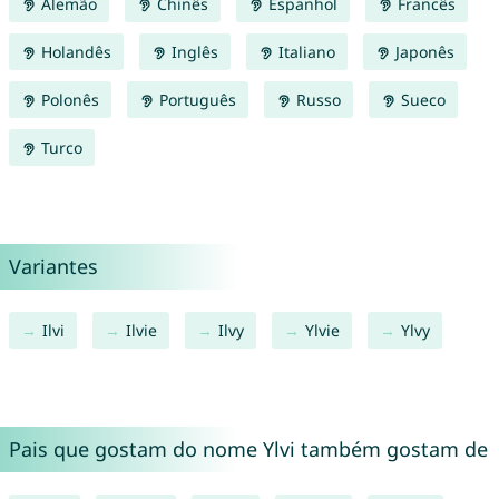
Alemão
Chinês
Espanhol
Francês
Holandês
Inglês
Italiano
Japonês
Polonês
Português
Russo
Sueco
Turco
Variantes
Ilvi
Ilvie
Ilvy
Ylvie
Ylvy
Pais que gostam do nome Ylvi também gostam de