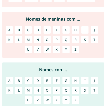
Nomes de meninas com ...
A
B
C
D
E
F
G
H
I
J
K
L
M
N
O
P
Q
R
S
T
U
V
W
X
Y
Z
Nomes con ...
A
B
C
D
E
F
G
H
I
J
K
L
M
N
O
P
Q
R
S
T
U
V
W
X
Y
Z