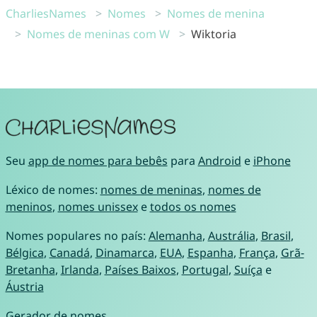
CharliesNames
Nomes
Nomes de menina
Nomes de meninas com W
Wiktoria
Seu
app de nomes para bebês
para
Android
e
iPhone
Léxico de nomes:
nomes de meninas
,
nomes de
meninos
,
nomes unissex
e
todos os nomes
Nomes populares no país:
Alemanha
,
Austrália
,
Brasil
,
Bélgica
,
Canadá
,
Dinamarca
,
EUA
,
Espanha
,
França
,
Grã-
Bretanha
,
Irlanda
,
Países Baixos
,
Portugal
,
Suíça
e
Áustria
Gerador de nomes