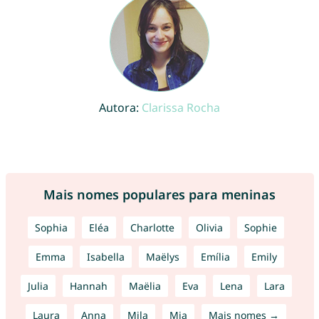
Autora:
Clarissa Rocha
Mais nomes populares para meninas
Sophia
Eléa
Charlotte
Olivia
Sophie
Emma
Isabella
Maëlys
Emília
Emily
Julia
Hannah
Maëlia
Eva
Lena
Lara
Laura
Anna
Mila
Mia
Mais nomes →