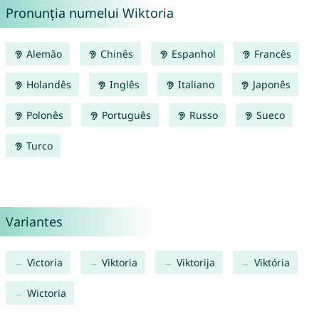
Pronunția numelui Wiktoria
Alemão
Chinês
Espanhol
Francês
Holandês
Inglês
Italiano
Japonês
Polonês
Português
Russo
Sueco
Turco
Variantes
Victoria
Viktoria
Viktorija
Viktória
Wictoria