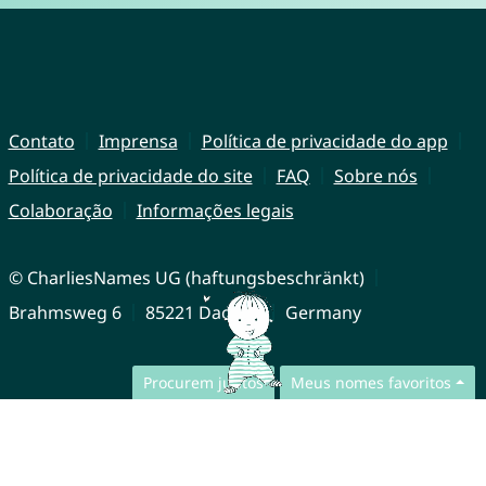
Contato
Imprensa
Política de privacidade do app
Política de privacidade do site
FAQ
Sobre nós
Colaboração
Informações legais
© CharliesNames UG (haftungsbeschränkt)
Brahmsweg 6
85221 Dachau
Germany
Procurem juntos
Meus nomes favoritos