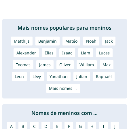
Mais nomes populares para meninos
Matthijs
Benjamin
Matéo
Noah
Jack
Alexander
Élias
Izaac
Liam
Lucas
Toomas
James
Oliver
William
Max
Leon
Lévy
Yonathan
Julian
Raphaël
Mais nomes →
Nomes de meninos com ...
A
B
C
D
E
F
G
H
I
J