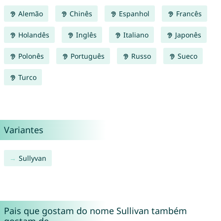
Alemão
Chinês
Espanhol
Francês
Holandês
Inglês
Italiano
Japonês
Polonês
Português
Russo
Sueco
Turco
Variantes
Sullyvan
Pais que gostam do nome Sullivan também