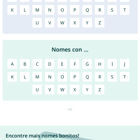
K
L
M
N
O
P
Q
R
S
T
U
V
W
X
Y
Z
Nomes con ...
A
B
C
D
E
F
G
H
I
J
K
L
M
N
O
P
Q
R
S
T
U
V
W
X
Y
Z
Encontre mais nomes bonitos!