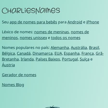
Seu
app de nomes para bebês
para
Android
e
iPhone
Léxico de nomes:
nomes de meninas
,
nomes de
meninos
,
nomes unissex
e
todos os nomes
Nomes populares no país:
Alemanha
,
Austrália
,
Brasil
,
Bélgica
,
Canadá
,
Dinamarca
,
EUA
,
Espanha
,
França
,
Grã-
Bretanha
,
Irlanda
,
Países Baixos
,
Portugal
,
Suíça
e
Áustria
Gerador de nomes
Nomes Blog