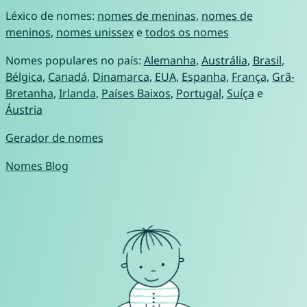
Léxico de nomes:
nomes de meninas
,
nomes de
meninos
,
nomes unissex
e
todos os nomes
Nomes populares no país:
Alemanha
,
Austrália
,
Brasil
,
Bélgica
,
Canadá
,
Dinamarca
,
EUA
,
Espanha
,
França
,
Grã-
Bretanha
,
Irlanda
,
Países Baixos
,
Portugal
,
Suíça
e
Áustria
Gerador de nomes
Nomes Blog