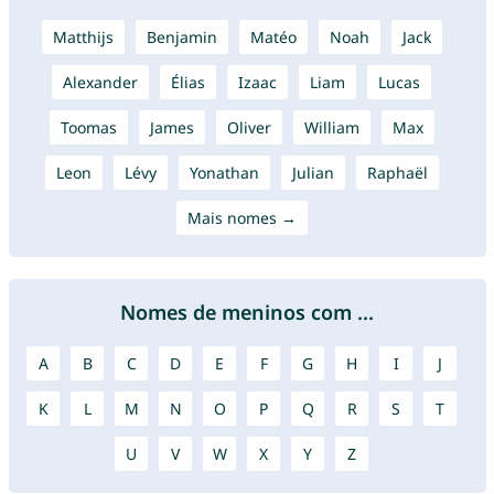
Matthijs
Benjamin
Matéo
Noah
Jack
Alexander
Élias
Izaac
Liam
Lucas
Toomas
James
Oliver
William
Max
Leon
Lévy
Yonathan
Julian
Raphaël
Mais nomes →
Nomes de meninos com ...
A
B
C
D
E
F
G
H
I
J
K
L
M
N
O
P
Q
R
S
T
U
V
W
X
Y
Z