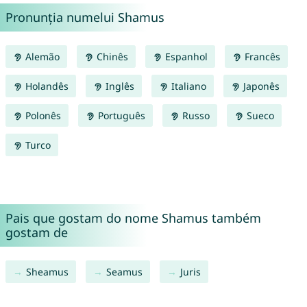
Pronunția numelui Shamus
Alemão
Chinês
Espanhol
Francês
Holandês
Inglês
Italiano
Japonês
Polonês
Português
Russo
Sueco
Turco
Pais que gostam do nome Shamus também
gostam de
Sheamus
Seamus
Juris