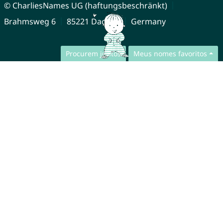
© CharliesNames UG (haftungsbeschränkt)
Brahmsweg 6
85221 Dachau
Germany
Procurem juntos
Meus nomes favoritos