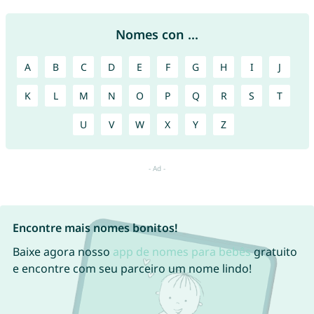
Nomes con ...
A
B
C
D
E
F
G
H
I
J
K
L
M
N
O
P
Q
R
S
T
U
V
W
X
Y
Z
Encontre mais nomes bonitos!
Baixe agora nosso
app de nomes para bebês
gratuito
e encontre com seu parceiro um nome lindo!