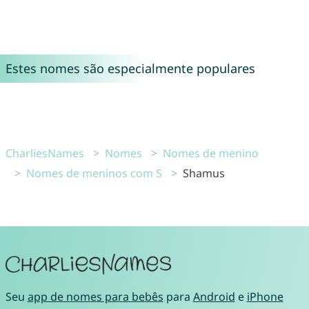
Estes nomes são especialmente populares
CharliesNames
Nomes
Nomes de menino
Nomes de meninos com S
Shamus
Seu
app de nomes para bebês
para
Android
e
iPhone