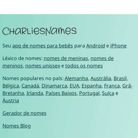
Seu
app de nomes para bebês
para
Android
e
iPhone
Léxico de nomes:
nomes de meninas
,
nomes de
meninos
,
nomes unissex
e
todos os nomes
Nomes populares no país:
Alemanha
,
Austrália
,
Brasil
,
Bélgica
,
Canadá
,
Dinamarca
,
EUA
,
Espanha
,
França
,
Grã-
Bretanha
,
Irlanda
,
Países Baixos
,
Portugal
,
Suíça
e
Áustria
Gerador de nomes
Nomes Blog