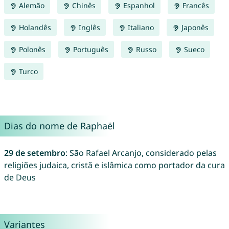
Alemão
Chinês
Espanhol
Francês
Holandês
Inglês
Italiano
Japonês
Polonês
Português
Russo
Sueco
Turco
Dias do nome de Raphaël
29 de setembro
: São Rafael Arcanjo, considerado pelas
religiões judaica, cristã e islâmica como portador da cura
de Deus
Variantes