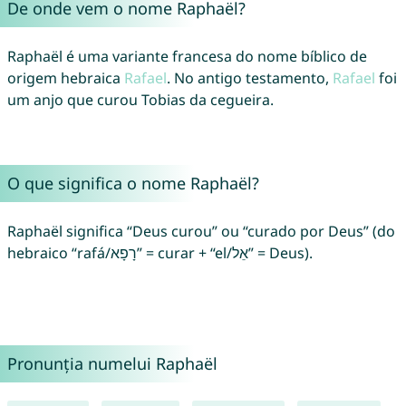
De onde vem o nome Raphaël?
Raphaël é uma variante francesa do nome bíblico de
origem hebraica
Rafael
. No antigo testamento,
Rafael
foi
um anjo que curou Tobias da cegueira.
O que significa o nome Raphaël?
Raphaël significa “Deus curou” ou “curado por Deus” (do
hebraico “rafá/רָפָא” = curar + “el/אֵל” = Deus).
Pronunția numelui Raphaël