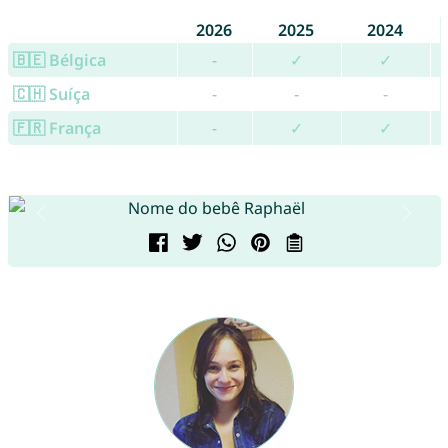
2026
2025
2024
🇧🇪 Bélgica
-
✓
✓
🇨🇭 Suíça
-
-
-
🇫🇷 França
-
✓
✓