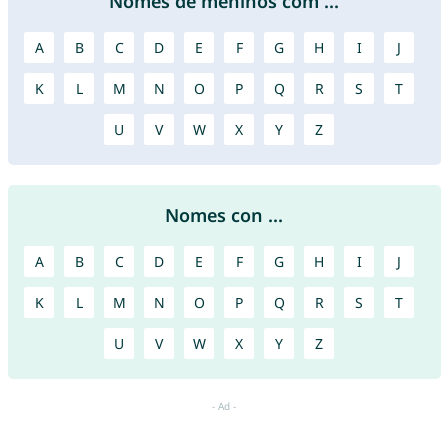
Nomes de meninos com ...
A
B
C
D
E
F
G
H
I
J
K
L
M
N
O
P
Q
R
S
T
U
V
W
X
Y
Z
Nomes con ...
A
B
C
D
E
F
G
H
I
J
K
L
M
N
O
P
Q
R
S
T
U
V
W
X
Y
Z