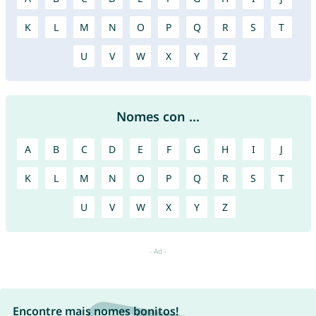
K
L
M
N
O
P
Q
R
S
T
U
V
W
X
Y
Z
Nomes con ...
A
B
C
D
E
F
G
H
I
J
K
L
M
N
O
P
Q
R
S
T
U
V
W
X
Y
Z
Encontre mais nomes bonitos!