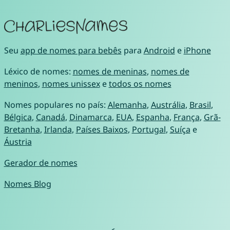
Seu
app de nomes para bebês
para
Android
e
iPhone
Léxico de nomes:
nomes de meninas
,
nomes de
meninos
,
nomes unissex
e
todos os nomes
Nomes populares no país:
Alemanha
,
Austrália
,
Brasil
,
Bélgica
,
Canadá
,
Dinamarca
,
EUA
,
Espanha
,
França
,
Grã-
Bretanha
,
Irlanda
,
Países Baixos
,
Portugal
,
Suíça
e
Áustria
Gerador de nomes
Nomes Blog