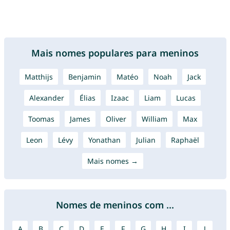
Mais nomes populares para meninos
Matthijs
Benjamin
Matéo
Noah
Jack
Alexander
Élias
Izaac
Liam
Lucas
Toomas
James
Oliver
William
Max
Leon
Lévy
Yonathan
Julian
Raphaël
Mais nomes →
Nomes de meninos com ...
A
B
C
D
E
F
G
H
I
J