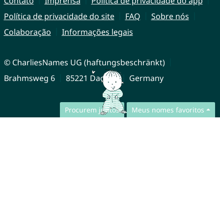
Contato
Imprensa
Política de privacidade do app
Política de privacidade do site
FAQ
Sobre nós
Colaboração
Informações legais
© CharliesNames UG (haftungsbeschränkt)
Brahmsweg 6
85221 Dachau
Germany
Procurem juntos
Meus nomes favoritos