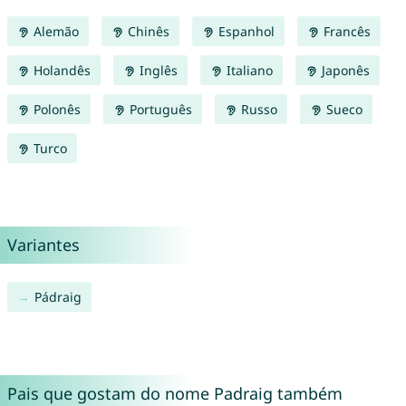
Alemão
Chinês
Espanhol
Francês
Holandês
Inglês
Italiano
Japonês
Polonês
Português
Russo
Sueco
Turco
Variantes
Pádraig
Pais que gostam do nome Padraig também