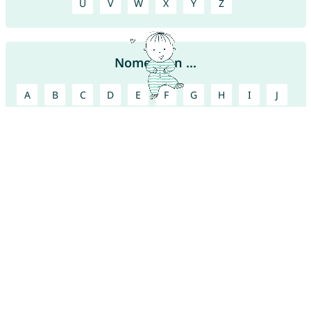
U
V
W
X
Y
Z
Nomes con ...
A
B
C
D
E
F
G
H
I
J
K
L
M
N
O
P
Q
R
S
T
U
V
W
X
Y
Z
Encontre mais nomes bonitos!
Baixe agora nosso
app de nomes para bebês
gratuito e encontre com seu parceiro um nome
lindo!