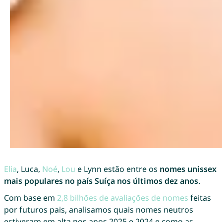
Elia
, Luca,
Noé
,
Lou
e Lynn estão entre os
nomes unissex
mais populares no país Suíça nos últimos dez anos
.
Com base em
2,8 bilhões de avaliações de nomes
feitas
por futuros pais, analisamos quais nomes neutros
estiveram em alta nos anos 2025 e 2024 e como as