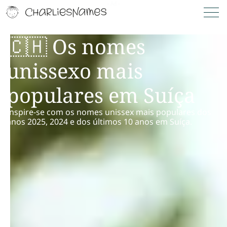
🇨🇭 Os nomes
unissexo mais
populares em Suíça
Inspire-se com os nomes unissex mais populares dos
anos 2025, 2024 e dos últimos 10 anos em Suíça.