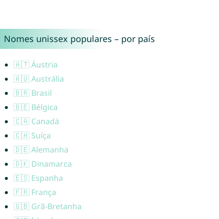
Nomes unissex populares – por país
🇦🇹 Áustria
🇦🇺 Austrália
🇧🇷 Brasil
🇧🇪 Bélgica
🇨🇦 Canadá
🇨🇭 Suíça
🇩🇪 Alemanha
🇩🇰 Dinamarca
🇪🇸 Espanha
🇫🇷 França
🇬🇧 Grã-Bretanha