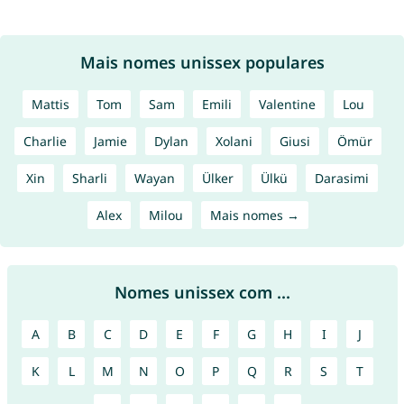
Mais nomes unissex populares
Mattis
Tom
Sam
Emili
Valentine
Lou
Charlie
Jamie
Dylan
Xolani
Giusi
Ömür
Xin
Sharli
Wayan
Ülker
Ülkü
Darasimi
Alex
Milou
Mais nomes →
Nomes unissex com ...
A
B
C
D
E
F
G
H
I
J
K
L
M
N
O
P
Q
R
S
T