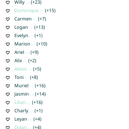
Willy
(+23)
Dominique
(+15)
Carmen
(+7)
Logan
(+13)
Evelyn
(+1)
Marion
(+10)
Ariel
(+9)
Alix
(+2)
Alexis
(+5)
Toni
(+8)
Muriel
(+16)
Jasmin
(+14)
Lilian
(+16)
Charly
(+1)
Leyan
(+4)
Dylan
(+4)