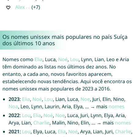
Alex
(+7)
Os nomes unissex mais populares no país Suíça
dos últimos 10 anos
Nomes como
Elia
, Luca,
Noé
,
Lou
, Lynn, Lian, Leo e Aria
têm dominado as listas nos últimos dez anos. No
entanto, a cada ano, novos favoritos aparecem,
estabelecendo novas tendências. Aqui você encontra os
nomes unissex mais populares de 2023 a 2016.
2023
:
Elia
,
Noé
,
Lou
, Lian, Luca,
Noe
, Juri, Elin, Nino,
Noa
, Leo, Lynn, Laurin, Aria, Elya, … → mais
nomes
2022
:
Lou
,
Elia
,
Noé
,
Noe
, Luca, Juri, Lynn, Elya, Aria,
Arya, Lian,
Charlie
, Malin, Nino, Elin, … → mais
nomes
2021
:
Lou
, Elya, Luca,
Elia
,
Noé
, Arya, Lian, Juri,
Charlie
,