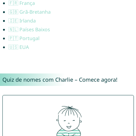
🇫🇷 França
🇬🇧 Grã-Bretanha
🇮🇪 Irlanda
🇳🇱 Países Baixos
🇵🇹 Portugal
🇺🇸 EUA
Quiz de nomes com Charlie – Comece agora!