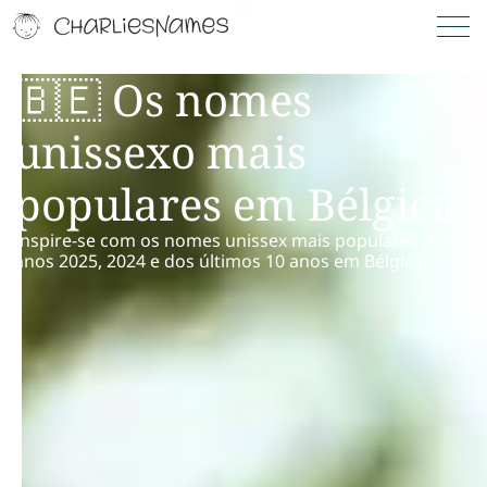
🇧🇪 Os nomes
unissexo mais
populares em Bélgica
Inspire-se com os nomes unissex mais populares dos
anos 2025, 2024 e dos últimos 10 anos em Bélgica.