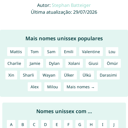
Autor:
Stephan Batteiger
Última atualização: 29/07/2026
Mais nomes unissex populares
Mattis
Tom
Sam
Emili
Valentine
Lou
Charlie
Jamie
Dylan
Xolani
Giusi
Ömür
Xin
Sharli
Wayan
Ülker
Ülkü
Darasimi
Alex
Milou
Mais nomes →
Nomes unissex com ...
A
B
C
D
E
F
G
H
I
J