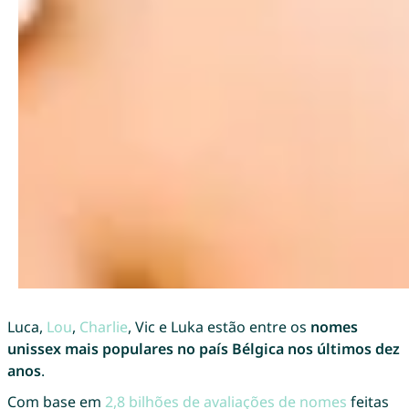
Luca,
Lou
,
Charlie
, Vic e Luka estão entre os
nomes
unissex mais populares no país Bélgica nos últimos dez
anos
.
Com base em
2,8 bilhões de avaliações de nomes
feitas