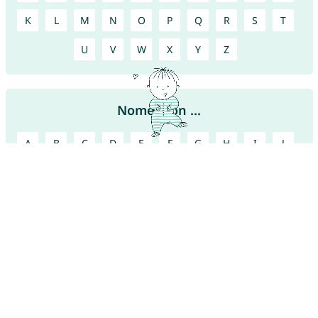
K
L
M
N
O
P
Q
R
S
T
U
V
W
X
Y
Z
Nomes con ...
A
B
C
D
E
F
G
H
I
J
K
L
M
N
O
P
Q
R
S
T
U
V
W
X
Y
Z
Encontre mais nomes bonitos!