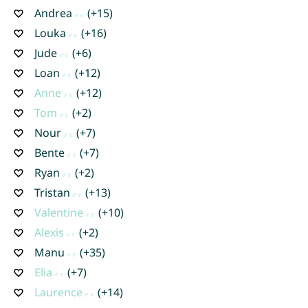
Andrea
(+15)
Louka
(+16)
Jude
(+6)
Loan
(+12)
Anne
(+12)
Tom
(+2)
Nour
(+7)
Bente
(+7)
Ryan
(+2)
Tristan
(+13)
Valentine
(+10)
Alexis
(+2)
Manu
(+35)
Elia
(+7)
Laurence
(+14)