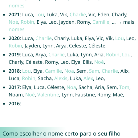
nomes
2021
: Luca,
Lou
, Luka, Vik,
Charlie
, Vic, Eden, Charly,
Noé
,
Robin
, Elya, Leo, Jayden, Romy,
Camille
, … → mais
nomes
2020
: Luca,
Charlie
, Charly, Luka, Elya, Vic, Vik,
Lou
, Leo,
Robin
, Jayden, Lynn, Arya, Celeste, Céleste,
2019
: Luca, Arya,
Charlie
, Luka, Lynn, Aria,
Robin
,
Lou
,
Charly, Céleste, Romy, Leo, Elya, Ellis,
Noé
,
2018
:
Lou
, Elya,
Camille
,
Noa
, Sem,
Sam
,
Charlie
, Alix,
Luca,
Robin
, Sacha,
Alexis
, Luka,
Alex
, Leo,
2017
: Elya, Luca, Céleste,
Noa
, Sacha, Aria, Sem,
Tom
,
Noam,
Noé
,
Valentine
, Lynn, Faustine, Romy, Maé,
2016
:
Como escolher o nome certo para o seu filho