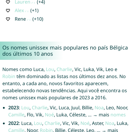
Lauren
(+4)
Alex
(+1)
Rene
(+10)
Os nomes unissex mais populares no país Bélgica
dos últimos 10 anos
Nomes como Luca,
Lou
,
Charlie
, Vic, Luka, Vik, Leo e
Robin
têm dominado as listas nos últimos dez anos. No
entanto, a cada ano, novos favoritos aparecem,
estabelecendo novas tendências. Aqui você encontra os
nomes unissex mais populares de 2023 a 2016.
2023
:
Lou
,
Charlie
, Vic, Luca, Juul, Billie,
Noa
, Leo, Noor,
Camille
, Flo, Vik,
Noé
, Luka, Céleste, … → mais
nomes
2022
: Luca,
Lou
,
Charlie
, Vic, Vik,
Noé
, Aster,
Noa
, Luka,
Camille
, Noor,
Robin
, Billie, Céleste, Leo, … → mais