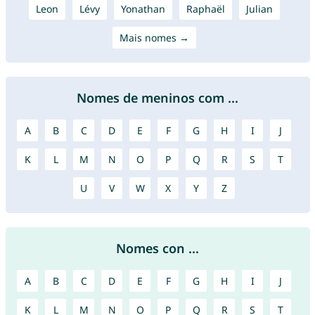
Leon
Lévy
Yonathan
Raphaël
Julian
Mais nomes →
Nomes de meninos com ...
A
B
C
D
E
F
G
H
I
J
K
L
M
N
O
P
Q
R
S
T
U
V
W
X
Y
Z
Nomes con ...
A
B
C
D
E
F
G
H
I
J
K
L
M
N
O
P
Q
R
S
T