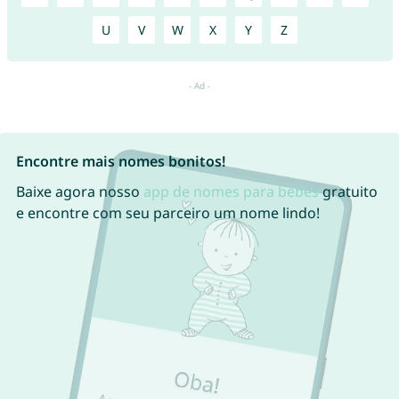
U
V
W
X
Y
Z
Encontre mais nomes bonitos!
Baixe agora nosso
app de nomes para bebês
gratuito
e encontre com seu parceiro um nome lindo!