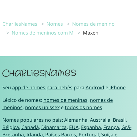
CharliesNames
Nomes
Nomes de menino
Nomes de meninos com M
Maxen
Seu
app de nomes para bebês
para
Android
e
iPhone
Léxico de nomes:
nomes de meninas
,
nomes de
meninos
,
nomes unissex
e
todos os nomes
Nomes populares no país:
Alemanha
,
Austrália
,
Brasil
,
Bélgica
,
Canadá
,
Dinamarca
,
EUA
,
Espanha
,
França
,
Grã-
Bretanha
,
Irlanda
,
Países Baixos
,
Portugal
,
Suíça
e