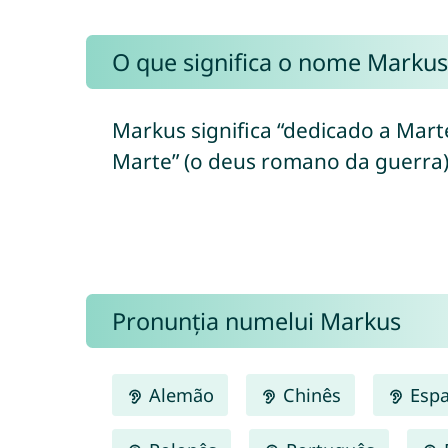
O que significa o nome Markus
Markus significa “dedicado a Marte
Marte” (o deus romano da guerra).
Pronunția numelui Markus
Alemão
Chinês
Espa