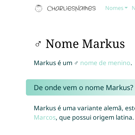
Nomes
N
♂ Nome Markus
Markus é um ♂
nome de menino
.
De onde vem o nome Markus?
Markus é uma variante alemã, es
Marcos
, que possui origem latina.