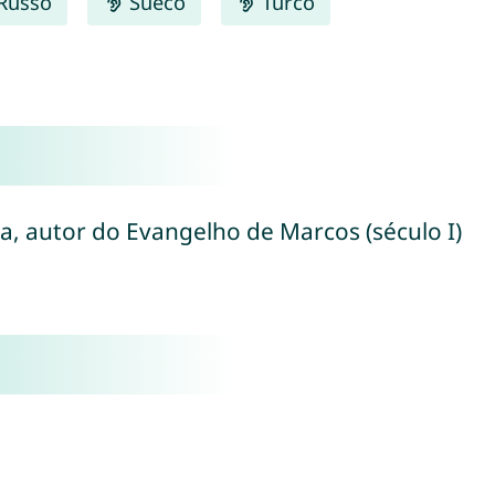
Russo
Sueco
Turco
a, autor do Evangelho de Marcos (século I)