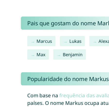
Pais que gostam do nome Ma
Marcus
Lukas
Alex
Max
Benjamin
Popularidade do nome Markus
Com base na
frequência das avali
países. O nome Markus ocupa at