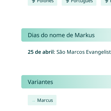
Polonês
Português
Dias do nome de Markus
25 de abril
: São Marcos Evangelist
Variantes
Marcus