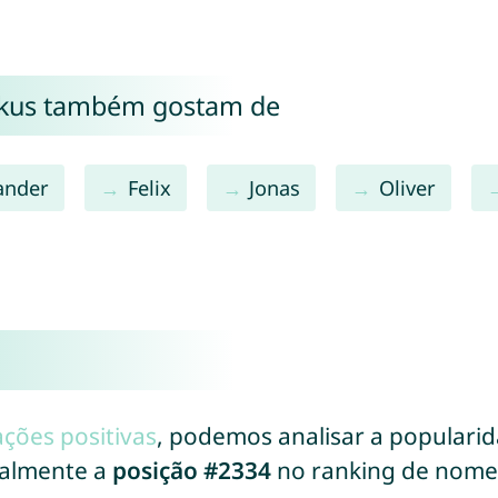
rkus também gostam de
ander
Felix
Jonas
Oliver
ações positivas
, podemos analisar a populari
ualmente a
posição #2334
no ranking de nome