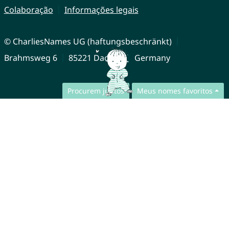
Colaboração
Informações legais
© CharliesNames UG (haftungsbeschränkt)
Brahmsweg 6
85221 Dachau
Germany
Procurem juntos
Meus nomes favoritos