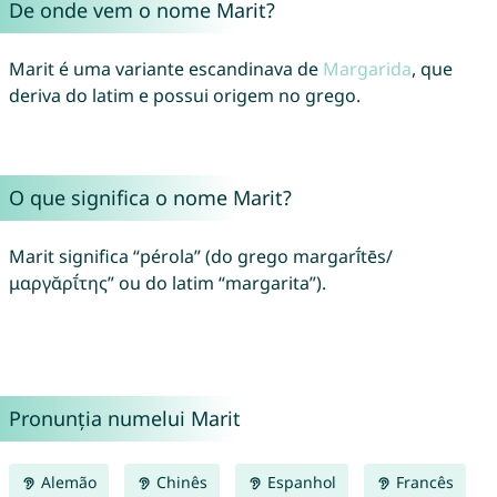
De onde vem o nome Marit?
Marit é uma variante escandinava de
Margarida
, que
deriva do latim e possui origem no grego.
O que significa o nome Marit?
Marit significa “pérola” (do grego margarī́tēs/
μαργᾰρῑ́της” ou do latim “margarita”).
Pronunția numelui Marit
Alemão
Chinês
Espanhol
Francês