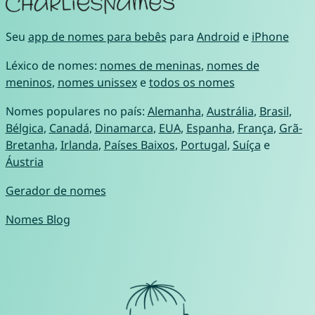
Seu
app de nomes para bebês
para
Android
e
iPhone
Léxico de nomes:
nomes de meninas
,
nomes de
meninos
,
nomes unissex
e
todos os nomes
Nomes populares no país:
Alemanha
,
Austrália
,
Brasil
,
Bélgica
,
Canadá
,
Dinamarca
,
EUA
,
Espanha
,
França
,
Grã-
Bretanha
,
Irlanda
,
Países Baixos
,
Portugal
,
Suíça
e
Áustria
Gerador de nomes
Nomes Blog