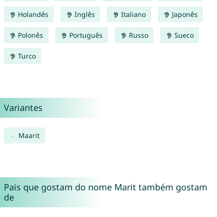
Holandês
Inglês
Italiano
Japonês
Polonês
Português
Russo
Sueco
Turco
Variantes
Maarit
Pais que gostam do nome Marit também gostam
de