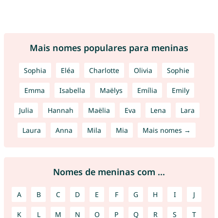
Mais nomes populares para meninas
Sophia
Eléa
Charlotte
Olivia
Sophie
Emma
Isabella
Maëlys
Emília
Emily
Julia
Hannah
Maëlia
Eva
Lena
Lara
Laura
Anna
Mila
Mia
Mais nomes →
Nomes de meninas com ...
A
B
C
D
E
F
G
H
I
J
K
L
M
N
O
P
Q
R
S
T