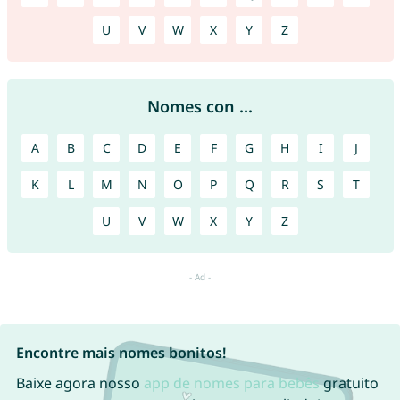
U
V
W
X
Y
Z
Nomes con ...
A
B
C
D
E
F
G
H
I
J
K
L
M
N
O
P
Q
R
S
T
U
V
W
X
Y
Z
Encontre mais nomes bonitos!
Baixe agora nosso
app de nomes para bebês
gratuito