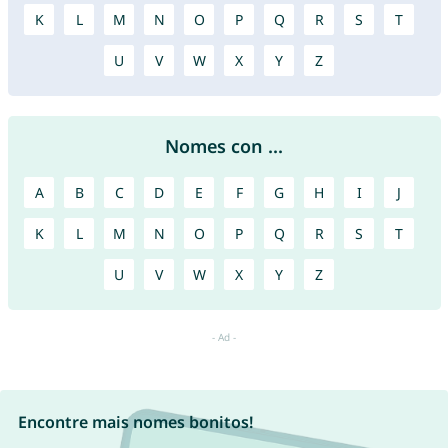
K
L
M
N
O
P
Q
R
S
T
U
V
W
X
Y
Z
Nomes con ...
A
B
C
D
E
F
G
H
I
J
K
L
M
N
O
P
Q
R
S
T
U
V
W
X
Y
Z
Encontre mais nomes bonitos!