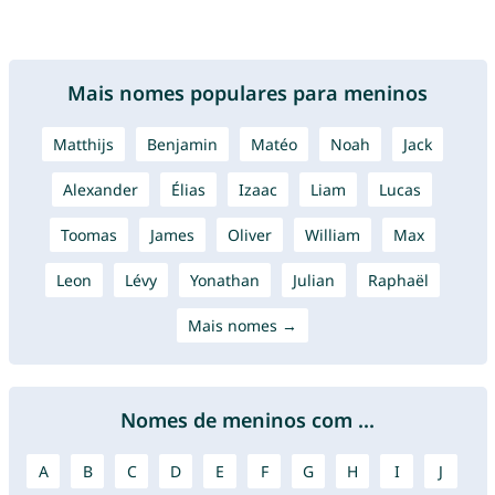
Mais nomes populares para meninos
Matthijs
Benjamin
Matéo
Noah
Jack
Alexander
Élias
Izaac
Liam
Lucas
Toomas
James
Oliver
William
Max
Leon
Lévy
Yonathan
Julian
Raphaël
Mais nomes →
Nomes de meninos com ...
A
B
C
D
E
F
G
H
I
J