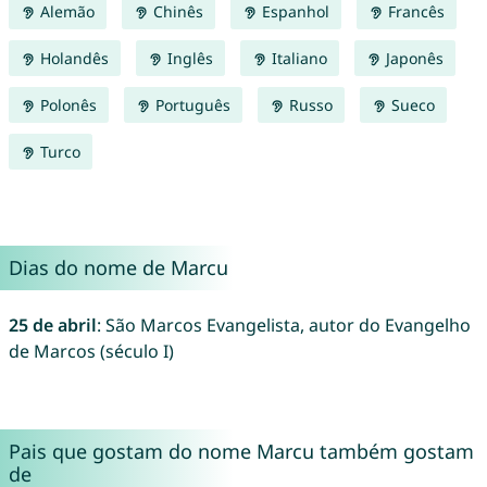
Alemão
Chinês
Espanhol
Francês
Holandês
Inglês
Italiano
Japonês
Polonês
Português
Russo
Sueco
Turco
Dias do nome de Marcu
25 de abril
: São Marcos Evangelista, autor do Evangelho
de Marcos (século I)
Pais que gostam do nome Marcu também gostam
de