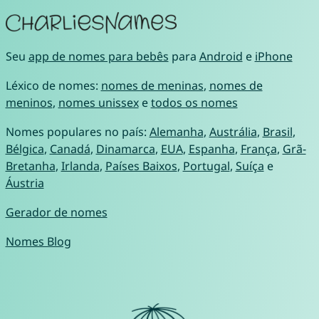
Seu
app de nomes para bebês
para
Android
e
iPhone
Léxico de nomes:
nomes de meninas
,
nomes de
meninos
,
nomes unissex
e
todos os nomes
Nomes populares no país:
Alemanha
,
Austrália
,
Brasil
,
Bélgica
,
Canadá
,
Dinamarca
,
EUA
,
Espanha
,
França
,
Grã-
Bretanha
,
Irlanda
,
Países Baixos
,
Portugal
,
Suíça
e
Áustria
Gerador de nomes
Nomes Blog