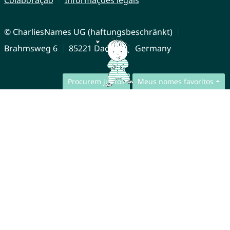
© CharliesNames UG (haftungsbeschränkt)
Brahmsweg 6
85221 Dachau
Germany
Procurem juntos
Meus nomes favoritos