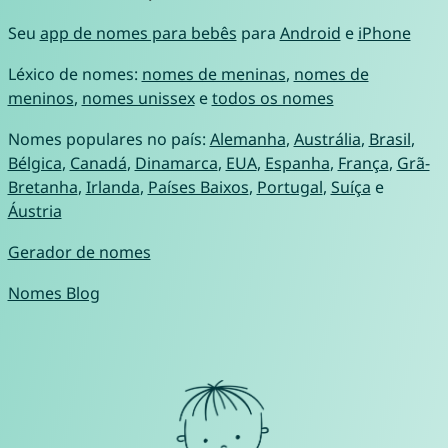
Seu
app de nomes para bebês
para
Android
e
iPhone
Léxico de nomes:
nomes de meninas
,
nomes de
meninos
,
nomes unissex
e
todos os nomes
Nomes populares no país:
Alemanha
,
Austrália
,
Brasil
,
Bélgica
,
Canadá
,
Dinamarca
,
EUA
,
Espanha
,
França
,
Grã-
Bretanha
,
Irlanda
,
Países Baixos
,
Portugal
,
Suíça
e
Áustria
Gerador de nomes
Nomes Blog