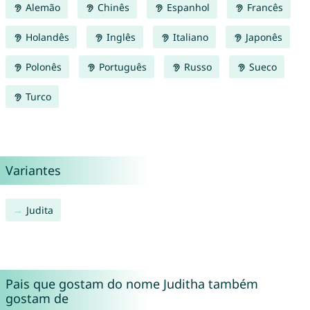
Alemão
Chinês
Espanhol
Francês
Holandês
Inglês
Italiano
Japonês
Polonês
Português
Russo
Sueco
Turco
Variantes
Judita
Pais que gostam do nome Juditha também
gostam de