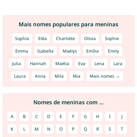
Mais nomes populares para meninas
Sophia
Eléa
Charlotte
Olivia
Sophie
Emma
Isabella
Maëlys
Emília
Emily
Julia
Hannah
Maëlia
Eva
Lena
Lara
Laura
Anna
Mila
Mia
Mais nomes →
Nomes de meninas com ...
A
B
C
D
E
F
G
H
I
J
K
L
M
N
O
P
Q
R
S
T