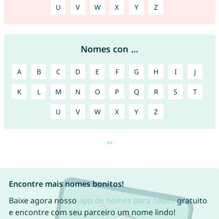
U
V
W
X
Y
Z
Nomes con ...
A
B
C
D
E
F
G
H
I
J
K
L
M
N
O
P
Q
R
S
T
U
V
W
X
Y
Z
Encontre mais nomes bonitos!
Baixe agora nosso
app de nomes para bebês
gratuito
e encontre com seu parceiro um nome lindo!