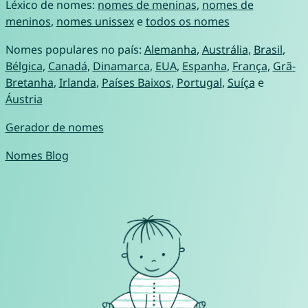
Léxico de nomes:
nomes de meninas
,
nomes de
meninos
,
nomes unissex
e
todos os nomes
Nomes populares no país:
Alemanha
,
Austrália
,
Brasil
,
Bélgica
,
Canadá
,
Dinamarca
,
EUA
,
Espanha
,
França
,
Grã-
Bretanha
,
Irlanda
,
Países Baixos
,
Portugal
,
Suíça
e
Áustria
Gerador de nomes
Nomes Blog