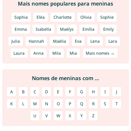
Mais nomes populares para meninas
Sophia
Eléa
Charlotte
Olivia
Sophie
Emma
Isabella
Maëlys
Emília
Emily
Julia
Hannah
Maëlia
Eva
Lena
Lara
Laura
Anna
Mila
Mia
Mais nomes →
Nomes de meninas com ...
A
B
C
D
E
F
G
H
I
J
K
L
M
N
O
P
Q
R
S
T
U
V
W
X
Y
Z