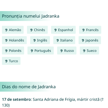
Pronunția numelui Jadranka
Alemão
Chinês
Espanhol
Francês
Holandês
Inglês
Italiano
Japonês
Polonês
Português
Russo
Sueco
Turco
Dias do nome de Jadranka
17 de setembro
: Santa Adriana de Frígia, mártir cristã (†
130)