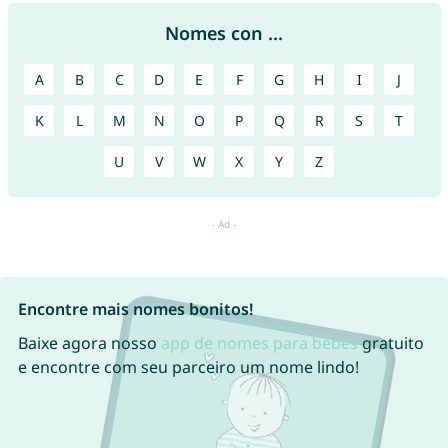
Nomes con ...
A
B
C
D
E
F
G
H
I
J
K
L
M
N
O
P
Q
R
S
T
U
V
W
X
Y
Z
Encontre mais nomes bonitos!
Baixe agora nosso
app de nomes para bebês
gratuito
e encontre com seu parceiro um nome lindo!