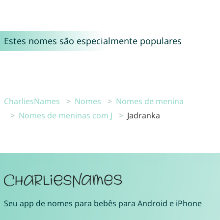
Estes nomes são especialmente populares
CharliesNames
Nomes
Nomes de menina
Nomes de meninas com J
Jadranka
Seu
app de nomes para bebês
para
Android
e
iPhone