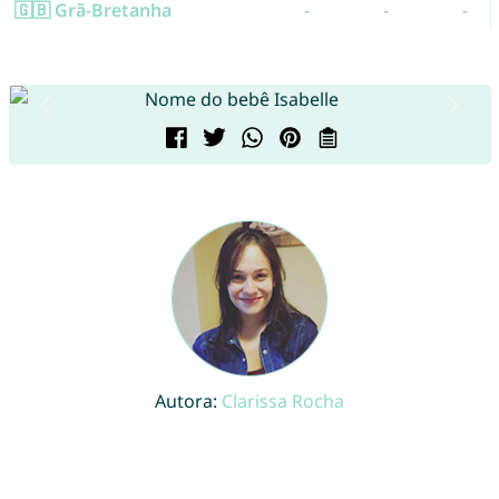
🇬🇧 Grã-Bretanha
-
-
-
Autora:
Clarissa Rocha