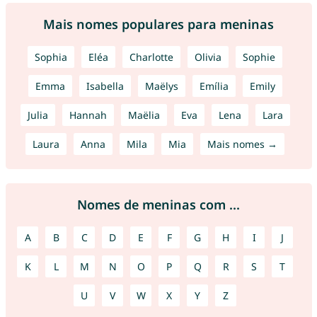
Mais nomes populares para meninas
Sophia
Eléa
Charlotte
Olivia
Sophie
Emma
Isabella
Maëlys
Emília
Emily
Julia
Hannah
Maëlia
Eva
Lena
Lara
Laura
Anna
Mila
Mia
Mais nomes →
Nomes de meninas com ...
A
B
C
D
E
F
G
H
I
J
K
L
M
N
O
P
Q
R
S
T
U
V
W
X
Y
Z