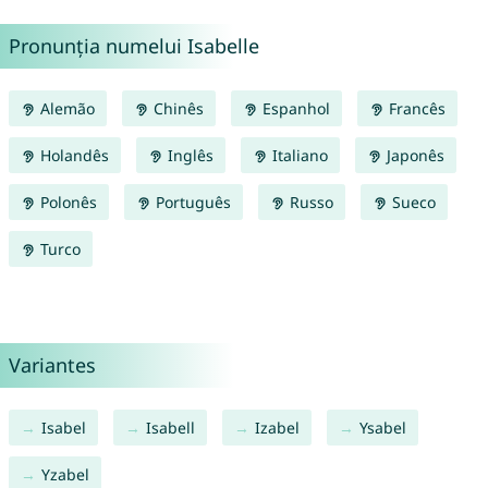
Pronunția numelui Isabelle
Alemão
Chinês
Espanhol
Francês
Holandês
Inglês
Italiano
Japonês
Polonês
Português
Russo
Sueco
Turco
Variantes
Isabel
Isabell
Izabel
Ysabel
Yzabel