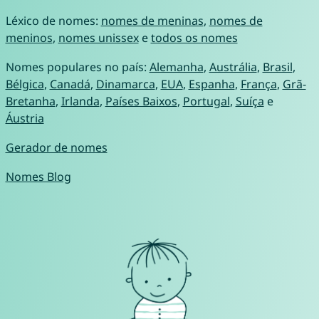
Léxico de nomes:
nomes de meninas
,
nomes de
meninos
,
nomes unissex
e
todos os nomes
Nomes populares no país:
Alemanha
,
Austrália
,
Brasil
,
Bélgica
,
Canadá
,
Dinamarca
,
EUA
,
Espanha
,
França
,
Grã-
Bretanha
,
Irlanda
,
Países Baixos
,
Portugal
,
Suíça
e
Áustria
Gerador de nomes
Nomes Blog