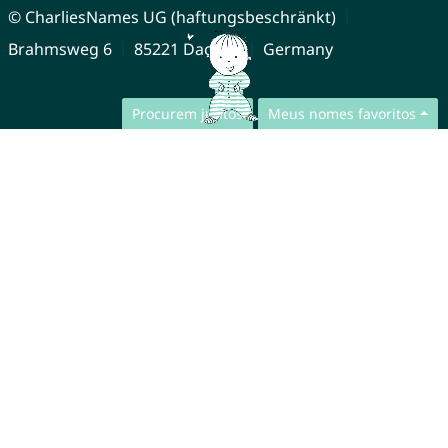
© CharliesNames UG (haftungsbeschränkt)
Brahmsweg 6
85221 Dachau
Germany
Procurem juntos
Meus nomes favoritos