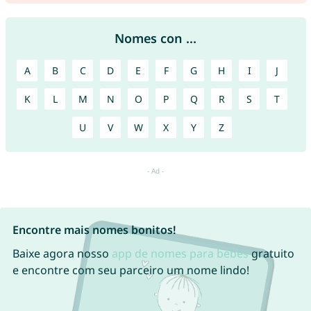
Nomes con ...
A
B
C
D
E
F
G
H
I
J
K
L
M
N
O
P
Q
R
S
T
U
V
W
X
Y
Z
Encontre mais nomes bonitos!
Baixe agora nosso
app de nomes para bebês
gratuito
e encontre com seu parceiro um nome lindo!