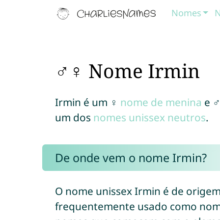
Nomes
N
♂♀ Nome Irmin
Irmin é um ♀
nome de menina
e 
um dos
nomes unissex neutros
.
De onde vem o nome Irmin?
O nome unissex Irmin é de orige
frequentemente usado como nome