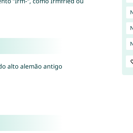
o “Irm-“, como Irmfried ou
N
N
N
 (do alto alemão antigo