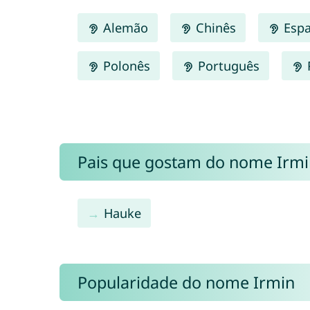
Alemão
Chinês
Espa
Polonês
Português
Pais que gostam do nome Irm
Hauke
Popularidade do nome Irmin