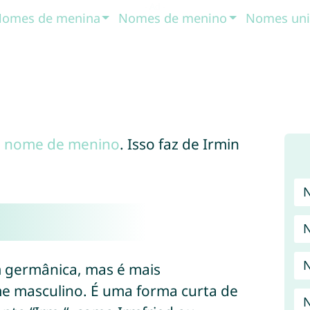
omes de menina
Nomes de menino
Nomes uni
♂
nome de menino
. Isso faz de Irmin
N
m germânica, mas é mais
 masculino. É uma forma curta de