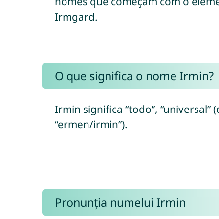
nomes que começam com o element
Irmgard.
O que significa o nome Irmin?
Irmin significa “todo”, “universal”
“ermen/irmin”).
Pronunția numelui Irmin