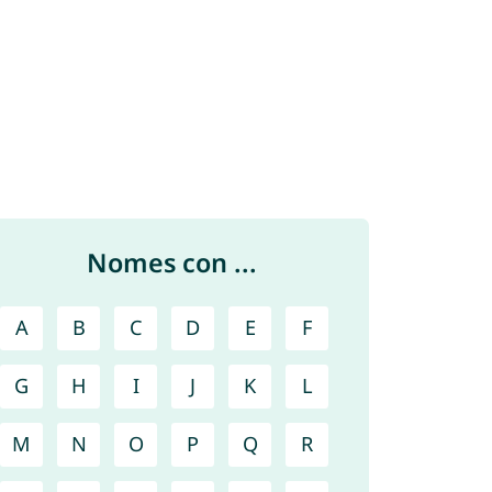
Nomes con ...
A
B
C
D
E
F
G
H
I
J
K
L
M
N
O
P
Q
R