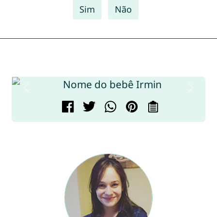
Sim
Não