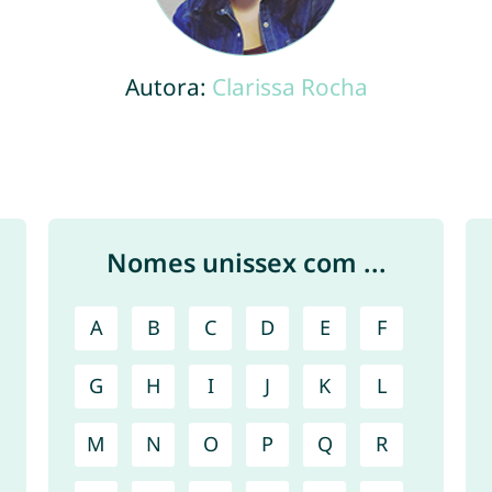
Autora:
Clarissa Rocha
Nomes unissex com ...
A
B
C
D
E
F
G
H
I
J
K
L
M
N
O
P
Q
R