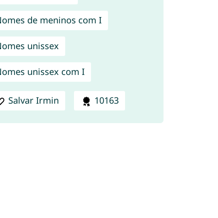
omes de meninos com I
omes unissex
omes unissex com I
Salvar Irmin
10163