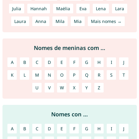
Julia
Hannah
Maëlia
Eva
Lena
Lara
Laura
Anna
Mila
Mia
Mais nomes →
Nomes de meninas com ...
A
B
C
D
E
F
G
H
I
J
K
L
M
N
O
P
Q
R
S
T
U
V
W
X
Y
Z
Nomes con ...
A
B
C
D
E
F
G
H
I
J