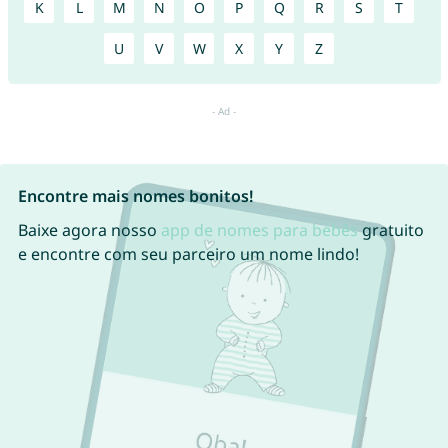
K
L
M
N
O
P
Q
R
S
T
U
V
W
X
Y
Z
Encontre mais nomes bonitos!
Baixe agora nosso
app de nomes para bebês
gratuito
e encontre com seu parceiro um nome lindo!