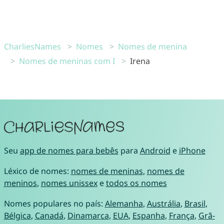
CharliesNames
Nomes
Nomes de menina
Nomes de meninas com I
Irena
Seu
app de nomes para bebês
para
Android
e
iPhone
Léxico de nomes:
nomes de meninas
,
nomes de
meninos
,
nomes unissex
e
todos os nomes
Nomes populares no país:
Alemanha
,
Austrália
,
Brasil
,
Bélgica
,
Canadá
,
Dinamarca
,
EUA
,
Espanha
,
França
,
Grã-