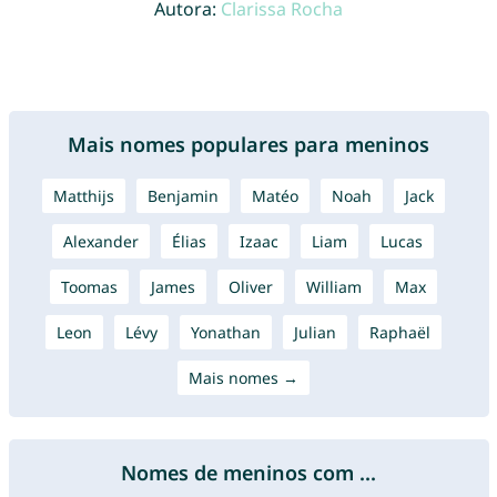
Autora:
Clarissa Rocha
Mais nomes populares para meninos
Matthijs
Benjamin
Matéo
Noah
Jack
Alexander
Élias
Izaac
Liam
Lucas
Toomas
James
Oliver
William
Max
Leon
Lévy
Yonathan
Julian
Raphaël
Mais nomes →
Nomes de meninos com ...