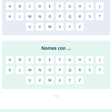
A
B
C
D
E
F
G
H
I
J
K
L
M
N
O
P
Q
R
S
T
U
V
W
X
Y
Z
Nomes con ...
A
B
C
D
E
F
G
H
I
J
K
L
M
N
O
P
Q
R
S
T
U
V
W
X
Y
Z