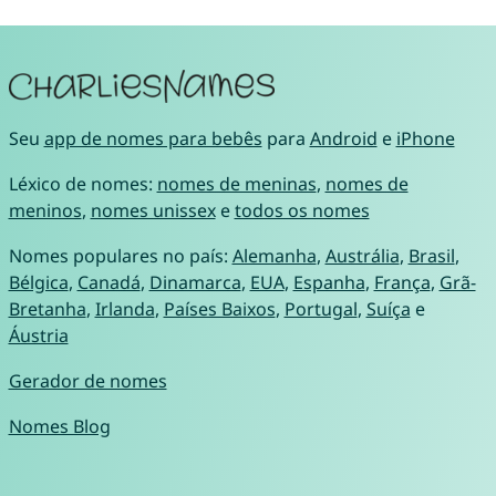
Seu
app de nomes para bebês
para
Android
e
iPhone
Léxico de nomes:
nomes de meninas
,
nomes de
meninos
,
nomes unissex
e
todos os nomes
Nomes populares no país:
Alemanha
,
Austrália
,
Brasil
,
Bélgica
,
Canadá
,
Dinamarca
,
EUA
,
Espanha
,
França
,
Grã-
Bretanha
,
Irlanda
,
Países Baixos
,
Portugal
,
Suíça
e
Áustria
Gerador de nomes
Nomes Blog