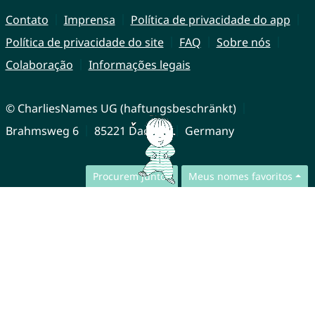
Contato
Imprensa
Política de privacidade do app
Política de privacidade do site
FAQ
Sobre nós
Colaboração
Informações legais
© CharliesNames UG (haftungsbeschränkt)
Brahmsweg 6
85221 Dachau
Germany
Procurem juntos
Meus nomes favoritos